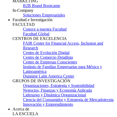
MARKETING
B2B Brand Bootcamp
In-Company
Soluciones Empresariales
Facultad e Investigación
FACULTAD
Conoce a nuestra Facultad
Facultad Global
CENTROS DE EXCELENCIA
FAIR Center for Financial Access, Inclusion and
Research
Centro de Evolución Digital
Centro de Comercio Detallista
Centro de Empresas Conscientes
Instituto de Familias Empresarias para México y
Latinoamérica
Dunning Latin America Centre
GRUPOS DE INVESTIGACIÓN
Organizaciones, Estrategia y Sostenibilidad
Negocios, Finanzas y Economía Aplicada
Liderazgo y Dinámica Organizacional
Ciencia del Consumidor y Estrategia de Mercadotecnia
Innovación y Emprendimiento
Acerca de
LA ESCUELA