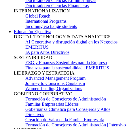
Doctorado en Ciencias Administrativas
Doctorado en Ciencias Financieras
INTERNATIONALIZATION
Global Reach
International Programs
Incoming exchange students
Educación Ejecutiva
DIGITAL TECHNOLOGY & DATA ANALYTICS
AI Generativa y disrupción digital en los Negocios |
EMERITUS
IA para Altos Directivos
SOSTENIBILIDAD
ESG y Finanzas Sostenibles para la Empresa
Finanzas para la sustentabilidad | EMERITUS
LIDERAZGO Y ESTRATEGIA
Advanced Management Program
Journey to Conscious Capitalism
Women Leading Organizations
GOBIERNO CORPORATIVO
Formación de Consejeros de Administración
Familias Empresarias Líderes
Gobernanza Climática para Consejeros y Altos
Directivos
Creación de Valor en la Familia Empresaria
Formación de Consejeros de Administración | Intensivo