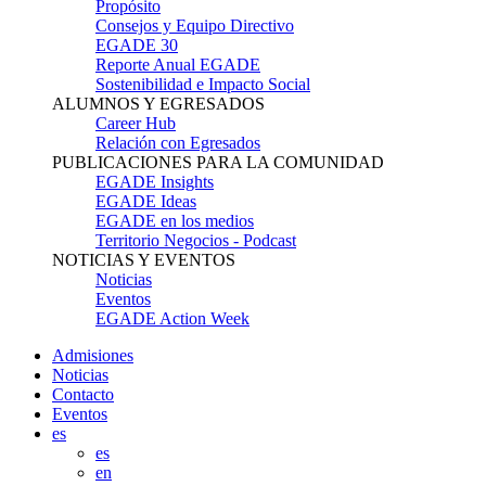
Propósito
Consejos y Equipo Directivo
EGADE 30
Reporte Anual EGADE
Sostenibilidad e Impacto Social
ALUMNOS Y EGRESADOS
Career Hub
Relación con Egresados
PUBLICACIONES PARA LA COMUNIDAD
EGADE Insights
EGADE Ideas
EGADE en los medios
Territorio Negocios - Podcast
NOTICIAS Y EVENTOS
Noticias
Eventos
EGADE Action Week
Admisiones
Noticias
Contacto
Eventos
es
es
en