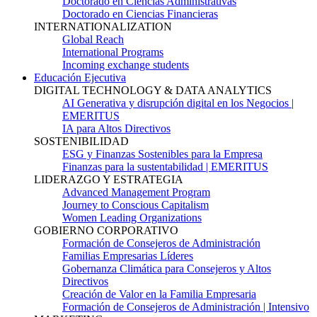
Doctorado en Ciencias Administrativas
Doctorado en Ciencias Financieras
INTERNATIONALIZATION
Global Reach
International Programs
Incoming exchange students
Educación Ejecutiva
DIGITAL TECHNOLOGY & DATA ANALYTICS
AI Generativa y disrupción digital en los Negocios |
EMERITUS
IA para Altos Directivos
SOSTENIBILIDAD
ESG y Finanzas Sostenibles para la Empresa
Finanzas para la sustentabilidad | EMERITUS
LIDERAZGO Y ESTRATEGIA
Advanced Management Program
Journey to Conscious Capitalism
Women Leading Organizations
GOBIERNO CORPORATIVO
Formación de Consejeros de Administración
Familias Empresarias Líderes
Gobernanza Climática para Consejeros y Altos
Directivos
Creación de Valor en la Familia Empresaria
Formación de Consejeros de Administración | Intensivo