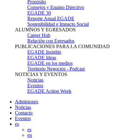
Propósito
Consejos y Equipo Directivo
EGADE 30
Reporte Anual EGADE
Sostenibilidad e Impacto Social
ALUMNOS Y EGRESADOS
Career Hub
Relación con Egresados
PUBLICACIONES PARA LA COMUNIDAD
EGADE Insights
EGADE Ideas
EGADE en los medios
Territorio Negocios - Podcast
NOTICIAS Y EVENTOS
Noticias
Eventos
EGADE Action Week
Admisiones
Noticias
Contacto
Eventos
es
es
en