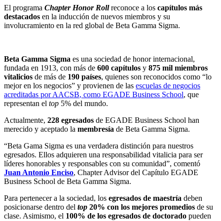
El programa
Chapter Honor Roll
reconoce a los
capítulos
más
destacados
en la inducción de nuevos miembros y su
involucramiento en la red global de Beta Gamma Sigma.
Beta Gamma Sigma
es una sociedad de honor internacional,
fundada en 1913, con más de
600 capítulos
y
875 mil miembros
vitalicios
de más de
190 países
, quienes son reconocidos como “lo
mejor en los negocios” y provienen de las
escuelas de negocios
acreditadas por AACSB
, como EGADE Business School
, que
representan el
top
5% del mundo.
Actualmente,
228 egresados
de EGADE Business School han
merecido y aceptado la
membresía
de Beta Gamma Sigma.
“Beta Gama Sigma es una verdadera distinción para nuestros
egresados. Ellos adquieren una responsabilidad vitalicia para ser
líderes honorables y responsables con su comunidad”, comentó
Juan Antonio Enciso
, Chapter Advisor del Capítulo EGADE
Business School de Beta Gamma Sigma.
Para pertenecer a la sociedad, los
egresados de
maestría
deben
posicionarse dentro del
top
20% con los mejores promedios
de su
clase. Asimismo, el
100% de los egresados de doctorado
pueden