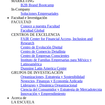
MARKETING
B2B Brand Bootcamp
In-Company
Soluciones Empresariales
Facultad e Investigación
FACULTAD
Conoce a nuestra Facultad
Facultad Global
CENTROS DE EXCELENCIA
FAIR Center for Financial Access, Inclusion and
Research
Centro de Evolución Digital
Centro de Comercio Detallista
Centro de Empresas Conscientes
Instituto de Familias Empresarias para México y
Latinoamérica
Dunning Latin America Centre
GRUPOS DE INVESTIGACIÓN
Organizaciones, Estrategia y Sostenibilidad
Negocios, Finanzas y Economía Aplicada
Liderazgo y Dinámica Organizacional
Ciencia del Consumidor y Estrategia de Mercadotecnia
Innovación y Emprendimiento
Acerca de
LA ESCUELA