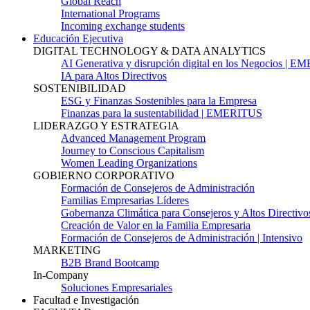
Global Reach
International Programs
Incoming exchange students
Educación Ejecutiva
DIGITAL TECHNOLOGY & DATA ANALYTICS
AI Generativa y disrupción digital en los Negocios | 
IA para Altos Directivos
SOSTENIBILIDAD
ESG y Finanzas Sostenibles para la Empresa
Finanzas para la sustentabilidad | EMERITUS
LIDERAZGO Y ESTRATEGIA
Advanced Management Program
Journey to Conscious Capitalism
Women Leading Organizations
GOBIERNO CORPORATIVO
Formación de Consejeros de Administración
Familias Empresarias Líderes
Gobernanza Climática para Consejeros y Altos Directivo
Creación de Valor en la Familia Empresaria
Formación de Consejeros de Administración | Intensivo
MARKETING
B2B Brand Bootcamp
In-Company
Soluciones Empresariales
Facultad e Investigación