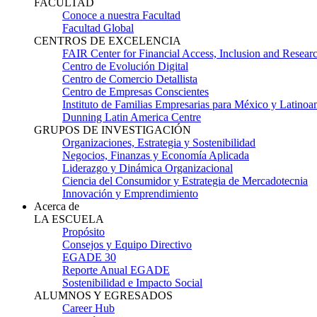
FACULTAD
Conoce a nuestra Facultad
Facultad Global
CENTROS DE EXCELENCIA
FAIR Center for Financial Access, Inclusion and Resear
Centro de Evolución Digital
Centro de Comercio Detallista
Centro de Empresas Conscientes
Instituto de Familias Empresarias para México y Latinoa
Dunning Latin America Centre
GRUPOS DE INVESTIGACIÓN
Organizaciones, Estrategia y Sostenibilidad
Negocios, Finanzas y Economía Aplicada
Liderazgo y Dinámica Organizacional
Ciencia del Consumidor y Estrategia de Mercadotecnia
Innovación y Emprendimiento
Acerca de
LA ESCUELA
Propósito
Consejos y Equipo Directivo
EGADE 30
Reporte Anual EGADE
Sostenibilidad e Impacto Social
ALUMNOS Y EGRESADOS
Career Hub