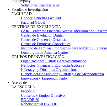
In-Company
Soluciones Empresariales
Facultad e Investigación
FACULTAD
Conoce a nuestra Facultad
Facultad Global
CENTROS DE EXCELENCIA
FAIR Center for Financial Access, Inclusion and Resear
Centro de Evolución Digital
Centro de Comercio Detallista
Centro de Empresas Conscientes
Instituto de Familias Empresarias para México y Latinoa
Dunning Latin America Centre
GRUPOS DE INVESTIGACIÓN
Organizaciones, Estrategia y Sostenibilidad
Negocios, Finanzas y Economía Aplicada
Liderazgo y Dinámica Organizacional
Ciencia del Consumidor y Estrategia de Mercadotecnia
Innovación y Emprendimiento
Acerca de
LA ESCUELA
Propósito
Consejos y Equipo Directivo
EGADE 30
Reporte Anual EGADE