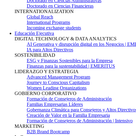
Doctorado en Ciencias Administrativas
Doctorado en Ciencias Financieras
INTERNATIONALIZATION
Global Reach
International Programs
Incoming exchange students
Educación Ejecutiva
DIGITAL TECHNOLOGY & DATA ANALYTICS
AI Generativa y disrupción digital en los Negocios | 
IA para Altos Directivos
SOSTENIBILIDAD
ESG y Finanzas Sostenibles para la Empresa
Finanzas para la sustentabilidad | EMERITUS
LIDERAZGO Y ESTRATEGIA
Advanced Management Program
Journey to Conscious Capitalism
Women Leading Organizations
GOBIERNO CORPORATIVO
Formación de Consejeros de Administración
Familias Empresarias Líderes
Gobernanza Climática para Consejeros y Altos Directivo
Creación de Valor en la Familia Empresaria
Formación de Consejeros de Administración | Intensivo
MARKETING
B2B Brand Bootcamp