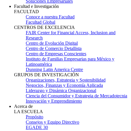
Soluciones Empresariales
Facultad e Investigación
FACULTAD
Conoce a nuestra Facultad
Facultad Global
CENTROS DE EXCELENCIA
FAIR Center for Financial Access, Inclusion and
Research
Centro de Evolución Digital
Centro de Comercio Detallista
Centro de Empresas Conscientes
Instituto de Familias Empresarias para México y
Latinoamérica
Dunning Latin America Centre
GRUPOS DE INVESTIGACIÓN
Organizaciones, Estrategia y Sostenibilidad
Negocios, Finanzas y Economía Aplicada
Liderazgo y Dinámica Organizacional
Ciencia del Consumidor y Estrategia de Mercadotecnia
Innovación y Emprendimiento
Acerca de
LA ESCUELA
Propósito
Consejos y Equipo Directivo
EGADE 30