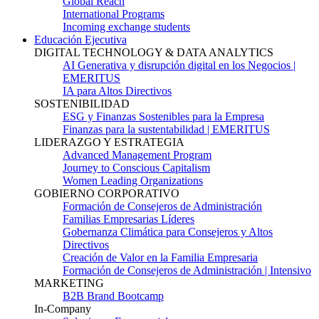
Global Reach
International Programs
Incoming exchange students
Educación Ejecutiva
DIGITAL TECHNOLOGY & DATA ANALYTICS
AI Generativa y disrupción digital en los Negocios |
EMERITUS
IA para Altos Directivos
SOSTENIBILIDAD
ESG y Finanzas Sostenibles para la Empresa
Finanzas para la sustentabilidad | EMERITUS
LIDERAZGO Y ESTRATEGIA
Advanced Management Program
Journey to Conscious Capitalism
Women Leading Organizations
GOBIERNO CORPORATIVO
Formación de Consejeros de Administración
Familias Empresarias Líderes
Gobernanza Climática para Consejeros y Altos
Directivos
Creación de Valor en la Familia Empresaria
Formación de Consejeros de Administración | Intensivo
MARKETING
B2B Brand Bootcamp
In-Company