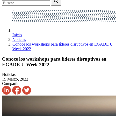
Inicio
Noticias
Conoce los workshops para líderes disruptivos en EGADE U
Week 2022
Conoce los workshops para líderes disruptivos en
EGADE U Week 2022
Noticias
15 Marzo, 2022
Compartir