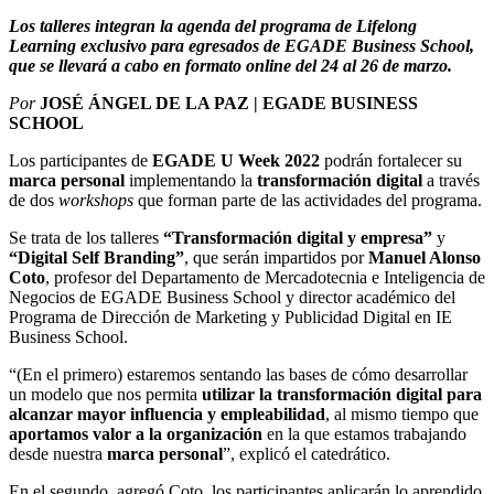
Los talleres integran la agenda del programa de Lifelong
Learning exclusivo para egresados de EGADE Business School,
que se llevará a cabo en formato online del 24 al 26 de marzo.
Por
JOSÉ ÁNGEL DE LA PAZ | EGADE BUSINESS
SCHOOL
Los participantes de
EGADE U Week 2022
podrán fortalecer su
marca personal
implementando la
transformación digital
a través
de dos
workshops
que forman parte de las actividades del programa.
Se trata de los talleres
“Transformación digital y empresa”
y
“Digital Self Branding”
, que serán impartidos por
Manuel Alonso
Coto
, profesor del Departamento de Mercadotecnia e Inteligencia de
Negocios de EGADE Business School y director académico del
Programa de Dirección de Marketing y Publicidad Digital en IE
Business School.
“(En el primero) estaremos sentando las bases de cómo desarrollar
un modelo que nos permita
utilizar la
transformación digital
para
alcanzar
mayor influencia y empleabilidad
, al mismo tiempo que
aportamos
valor a la organización
en la que estamos trabajando
desde nuestra
marca personal
”, explicó el catedrático.
En el segundo, agregó Coto, los participantes aplicarán lo aprendido