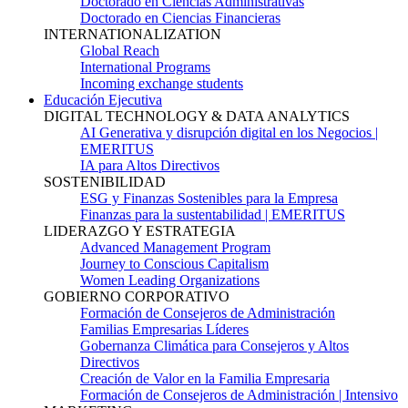
Doctorado en Ciencias Administrativas
Doctorado en Ciencias Financieras
INTERNATIONALIZATION
Global Reach
International Programs
Incoming exchange students
Educación Ejecutiva
DIGITAL TECHNOLOGY & DATA ANALYTICS
AI Generativa y disrupción digital en los Negocios |
EMERITUS
IA para Altos Directivos
SOSTENIBILIDAD
ESG y Finanzas Sostenibles para la Empresa
Finanzas para la sustentabilidad | EMERITUS
LIDERAZGO Y ESTRATEGIA
Advanced Management Program
Journey to Conscious Capitalism
Women Leading Organizations
GOBIERNO CORPORATIVO
Formación de Consejeros de Administración
Familias Empresarias Líderes
Gobernanza Climática para Consejeros y Altos
Directivos
Creación de Valor en la Familia Empresaria
Formación de Consejeros de Administración | Intensivo