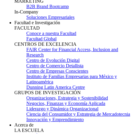
MARKETING
B2B Brand Bootcamp
In-Company
Soluciones Empresariales
Facultad e Investigación
FACULTAD
Conoce a nuestra Facultad
Facultad Global
CENTROS DE EXCELENCIA
FAIR Center for Financial Access, Inclusion and
Research
Centro de Evolución Digital
Centro de Comercio Detallista
Centro de Empresas Conscientes
Instituto de Familias Empresarias para México y
Latinoamérica
Dunning Latin America Centre
GRUPOS DE INVESTIGACIÓN
Organizaciones, Estrategia y Sostenibilidad
Negocios, Finanzas y Economía Aplicada
Liderazgo y Dinámica Organizacional
Ciencia del Consumidor y Estrategia de Mercadotecnia
Innovación y Emprendimiento
Acerca de
LA ESCUELA