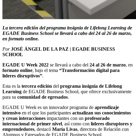
La tercera edición del programa insignia de Lifelong Learning de
EGADE Business School se llevará a cabo del 24 al 26 de marzo,
en formato online.
Por
JOSÉ ÁNGEL DE LA PAZ | EGADE BUSINESS
SCHOOL
EGADE U Week 2022
se llevará a cabo del
24 al 26 de marzo
, en
formato online
, bajo el tema
“Transformación digital para
líderes disruptivos”
.
Esta es la
tercera edición
del
programa insignia de
Lifelong
Learning
de EGADE Business School, que ofrece exclusivamente
para su
comunidad de egresados
.
EGADE U Week es un innovador programa de
aprendizaje
intensivo
en el que los participantes
actualizan sus conocimientos
y crean interacciones
impactantes con un
profesorado
internacional de primer nivel
, así como con
líderes disruptores y
emprendedores
, destacó
María Livas
, directora de Relación con
Alumnos y Egresados de EGADE Business School.