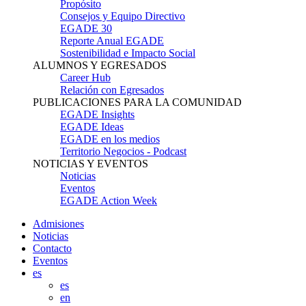
Propósito
Consejos y Equipo Directivo
EGADE 30
Reporte Anual EGADE
Sostenibilidad e Impacto Social
ALUMNOS Y EGRESADOS
Career Hub
Relación con Egresados
PUBLICACIONES PARA LA COMUNIDAD
EGADE Insights
EGADE Ideas
EGADE en los medios
Territorio Negocios - Podcast
NOTICIAS Y EVENTOS
Noticias
Eventos
EGADE Action Week
Admisiones
Noticias
Contacto
Eventos
es
es
en