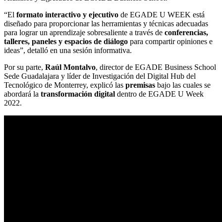
“El
formato interactivo y ejecutivo
de EGADE U WEEK está
diseñado para proporcionar las herramientas y técnicas adecuadas
para lograr un aprendizaje sobresaliente a través de
conferencias,
talleres, paneles y espacios de diálogo
para compartir opiniones e
ideas”, detalló en una sesión informativa.
Por su parte,
Raúl Montalvo
, director de EGADE Business School
Sede Guadalajara y líder de Investigación del Digital Hub del
Tecnológico de Monterrey, explicó las
premisas
bajo las cuales se
abordará la
transformación digital
dentro de EGADE U Week
2022.