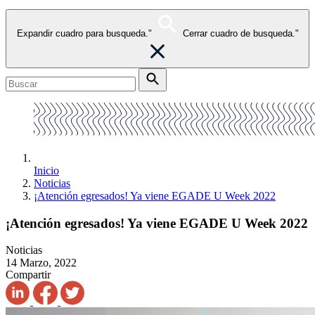
Expandir cuadro para busqueda."
Cerrar cuadro de busqueda."
Inicio
Noticias
¡Atención egresados! Ya viene EGADE U Week 2022
¡Atención egresados! Ya viene EGADE U Week 2022
Noticias
14 Marzo, 2022
Compartir