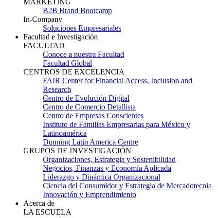
MARKETING
B2B Brand Bootcamp
In-Company
Soluciones Empresariales
Facultad e Investigación
FACULTAD
Conoce a nuestra Facultad
Facultad Global
CENTROS DE EXCELENCIA
FAIR Center for Financial Access, Inclusion and
Research
Centro de Evolución Digital
Centro de Comercio Detallista
Centro de Empresas Conscientes
Instituto de Familias Empresarias para México y
Latinoamérica
Dunning Latin America Centre
GRUPOS DE INVESTIGACIÓN
Organizaciones, Estrategia y Sostenibilidad
Negocios, Finanzas y Economía Aplicada
Liderazgo y Dinámica Organizacional
Ciencia del Consumidor y Estrategia de Mercadotecnia
Innovación y Emprendimiento
Acerca de
LA ESCUELA