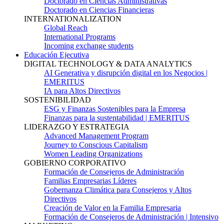
Doctorado en Ciencias Administrativas
Doctorado en Ciencias Financieras
INTERNATIONALIZATION
Global Reach
International Programs
Incoming exchange students
Educación Ejecutiva
DIGITAL TECHNOLOGY & DATA ANALYTICS
AI Generativa y disrupción digital en los Negocios |
EMERITUS
IA para Altos Directivos
SOSTENIBILIDAD
ESG y Finanzas Sostenibles para la Empresa
Finanzas para la sustentabilidad | EMERITUS
LIDERAZGO Y ESTRATEGIA
Advanced Management Program
Journey to Conscious Capitalism
Women Leading Organizations
GOBIERNO CORPORATIVO
Formación de Consejeros de Administración
Familias Empresarias Líderes
Gobernanza Climática para Consejeros y Altos
Directivos
Creación de Valor en la Familia Empresaria
Formación de Consejeros de Administración | Intensivo