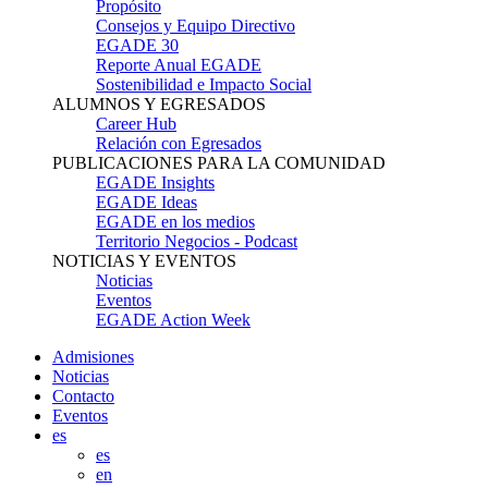
Propósito
Consejos y Equipo Directivo
EGADE 30
Reporte Anual EGADE
Sostenibilidad e Impacto Social
ALUMNOS Y EGRESADOS
Career Hub
Relación con Egresados
PUBLICACIONES PARA LA COMUNIDAD
EGADE Insights
EGADE Ideas
EGADE en los medios
Territorio Negocios - Podcast
NOTICIAS Y EVENTOS
Noticias
Eventos
EGADE Action Week
Admisiones
Noticias
Contacto
Eventos
es
es
en