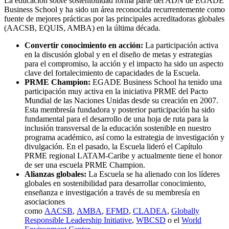
La educación sobre sostenibilidad forma parte del ADN de EGADE
Business School y ha sido un área reconocida recurrentemente como
fuente de mejores prácticas por las principales acreditadoras globales
(AACSB, EQUIS, AMBA) en la última década.
Convertir conocimiento en acción:
La participación activa
en la discusión global y en el diseño de metas y estrategias
para el compromiso, la acción y el impacto ha sido un aspecto
clave del fortalecimiento de capacidades de la Escuela.
PRME Champion:
EGADE Business School ha tenido una
participación muy activa en la iniciativa PRME del Pacto
Mundial de las Naciones Unidas desde su creación en 2007.
Esta membresía fundadora y posterior participación ha sido
fundamental para el desarrollo de una hoja de ruta para la
inclusión transversal de la educación sostenible en nuestro
programa académico, así como la estrategia de investigación y
divulgación. En el pasado, la Escuela lideró el Capítulo
PRME regional LATAM-Caribe y actualmente tiene el honor
de ser una escuela PRME Champion.
Alianzas globales:
La Escuela se ha alienado con los líderes
globales en sostenibilidad para desarrollar conocimiento,
enseñanza e investigación a través de su membresía en
asociaciones
como
AACSB
,
AMBA
,
EFMD
,
CLADEA
,
Globally
Responsible Leadership Initiative
,
WBCSD
o el
World