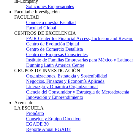
In-Company
Soluciones Empresariales
Facultad e Investigación
FACULTAD
Conoce a nuestra Facultad
Facultad Global
CENTROS DE EXCELENCIA
FAIR Center for Financial Access, Inclusion and Resear
Centro de Evolución Digital
Centro de Comercio Detallista
Centro de Empresas Conscientes
Instituto de Familias Empresarias para México y Latinoa
Dunning Latin America Centre
GRUPOS DE INVESTIGACIÓN
Organizaciones, Estrategia y Sostenibilidad
Negocios, Finanzas y Economía Aplicada
Liderazgo y Dinámica Organizacional
Ciencia del Consumidor y Estrategia de Mercadotecnia
Innovación y Emprendimiento
Acerca de
LA ESCUELA
Propósito
Consejos y Equipo Directivo
EGADE 30
Reporte Anual EGADE