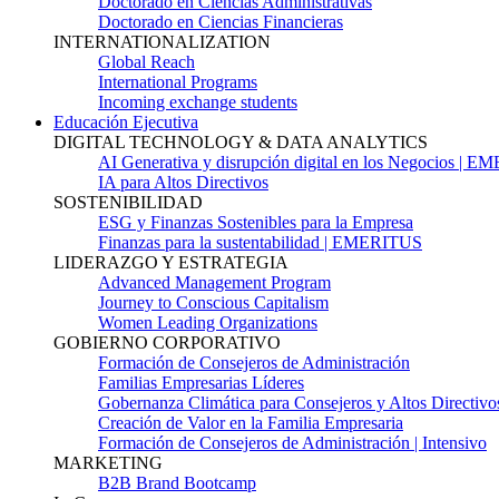
Doctorado en Ciencias Administrativas
Doctorado en Ciencias Financieras
INTERNATIONALIZATION
Global Reach
International Programs
Incoming exchange students
Educación Ejecutiva
DIGITAL TECHNOLOGY & DATA ANALYTICS
AI Generativa y disrupción digital en los Negocios | 
IA para Altos Directivos
SOSTENIBILIDAD
ESG y Finanzas Sostenibles para la Empresa
Finanzas para la sustentabilidad | EMERITUS
LIDERAZGO Y ESTRATEGIA
Advanced Management Program
Journey to Conscious Capitalism
Women Leading Organizations
GOBIERNO CORPORATIVO
Formación de Consejeros de Administración
Familias Empresarias Líderes
Gobernanza Climática para Consejeros y Altos Directivo
Creación de Valor en la Familia Empresaria
Formación de Consejeros de Administración | Intensivo
MARKETING
B2B Brand Bootcamp