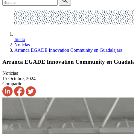
Inicio
Noticias
Arranca EGADE Innovation Community en Guadalajara
Arranca EGADE Innovation Community en Guadala
Noticias
15 Octubre, 2024
Compartir