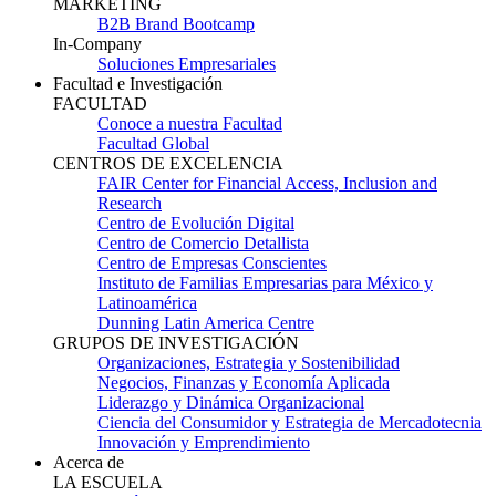
MARKETING
B2B Brand Bootcamp
In-Company
Soluciones Empresariales
Facultad e Investigación
FACULTAD
Conoce a nuestra Facultad
Facultad Global
CENTROS DE EXCELENCIA
FAIR Center for Financial Access, Inclusion and
Research
Centro de Evolución Digital
Centro de Comercio Detallista
Centro de Empresas Conscientes
Instituto de Familias Empresarias para México y
Latinoamérica
Dunning Latin America Centre
GRUPOS DE INVESTIGACIÓN
Organizaciones, Estrategia y Sostenibilidad
Negocios, Finanzas y Economía Aplicada
Liderazgo y Dinámica Organizacional
Ciencia del Consumidor y Estrategia de Mercadotecnia
Innovación y Emprendimiento
Acerca de
LA ESCUELA