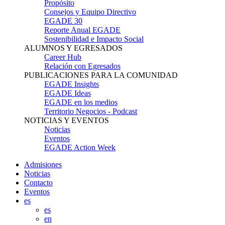
Propósito
Consejos y Equipo Directivo
EGADE 30
Reporte Anual EGADE
Sostenibilidad e Impacto Social
ALUMNOS Y EGRESADOS
Career Hub
Relación con Egresados
PUBLICACIONES PARA LA COMUNIDAD
EGADE Insights
EGADE Ideas
EGADE en los medios
Territorio Negocios - Podcast
NOTICIAS Y EVENTOS
Noticias
Eventos
EGADE Action Week
Admisiones
Noticias
Contacto
Eventos
es
es
en