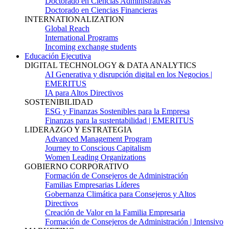
Doctorado en Ciencias Administrativas
Doctorado en Ciencias Financieras
INTERNATIONALIZATION
Global Reach
International Programs
Incoming exchange students
Educación Ejecutiva
DIGITAL TECHNOLOGY & DATA ANALYTICS
AI Generativa y disrupción digital en los Negocios |
EMERITUS
IA para Altos Directivos
SOSTENIBILIDAD
ESG y Finanzas Sostenibles para la Empresa
Finanzas para la sustentabilidad | EMERITUS
LIDERAZGO Y ESTRATEGIA
Advanced Management Program
Journey to Conscious Capitalism
Women Leading Organizations
GOBIERNO CORPORATIVO
Formación de Consejeros de Administración
Familias Empresarias Líderes
Gobernanza Climática para Consejeros y Altos
Directivos
Creación de Valor en la Familia Empresaria
Formación de Consejeros de Administración | Intensivo