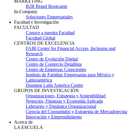
MARKETING
B2B Brand Bootcamp
In-Company
Soluciones Empresariales
Facultad e Investigación
FACULTAD
Conoce a nuestra Facultad
Facultad Global
CENTROS DE EXCELENCIA
FAIR Center for Financial Access, Inclusion and
Research
Centro de Evolución Digital
Centro de Comercio Detallista
Centro de Empresas Conscientes
Instituto de Familias Empresarias para México y
Latinoamérica
Dunning Latin America Centre
GRUPOS DE INVESTIGACIÓN
Organizaciones, Estrategia y Sostenibilidad
Negocios, Finanzas y Economía Aplicada
Liderazgo y Dinámica Organizacional
Ciencia del Consumidor y Estrategia de Mercadotecnia
Innovación y Emprendimiento
Acerca de
LA ESCUELA