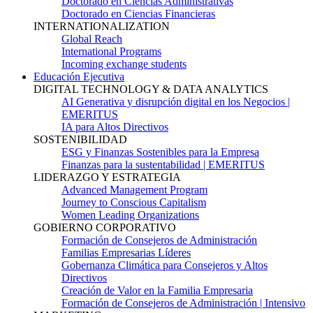
Doctorado en Ciencias Administrativas
Doctorado en Ciencias Financieras
INTERNATIONALIZATION
Global Reach
International Programs
Incoming exchange students
Educación Ejecutiva
DIGITAL TECHNOLOGY & DATA ANALYTICS
AI Generativa y disrupción digital en los Negocios |
EMERITUS
IA para Altos Directivos
SOSTENIBILIDAD
ESG y Finanzas Sostenibles para la Empresa
Finanzas para la sustentabilidad | EMERITUS
LIDERAZGO Y ESTRATEGIA
Advanced Management Program
Journey to Conscious Capitalism
Women Leading Organizations
GOBIERNO CORPORATIVO
Formación de Consejeros de Administración
Familias Empresarias Líderes
Gobernanza Climática para Consejeros y Altos
Directivos
Creación de Valor en la Familia Empresaria
Formación de Consejeros de Administración | Intensivo