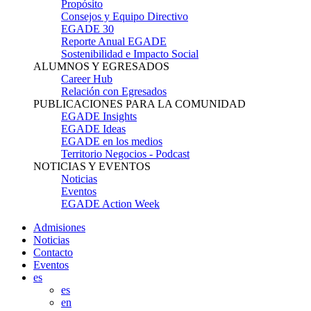
Propósito
Consejos y Equipo Directivo
EGADE 30
Reporte Anual EGADE
Sostenibilidad e Impacto Social
ALUMNOS Y EGRESADOS
Career Hub
Relación con Egresados
PUBLICACIONES PARA LA COMUNIDAD
EGADE Insights
EGADE Ideas
EGADE en los medios
Territorio Negocios - Podcast
NOTICIAS Y EVENTOS
Noticias
Eventos
EGADE Action Week
Admisiones
Noticias
Contacto
Eventos
es
es
en