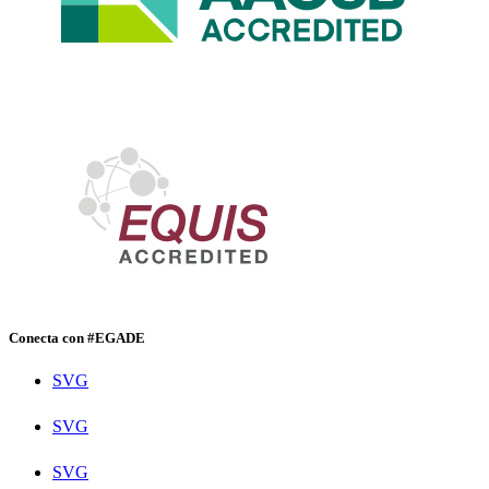
Conecta con #EGADE
SVG
SVG
SVG