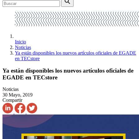
Inicio
Noticias
Ya están disponibles los nuevos artículos oficiales de EGADE
en TECstore
Ya están disponibles los nuevos artículos oficiales de
EGADE en TECstore
Noticias
30 Mayo, 2019
Compartir