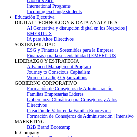
Global Reach
International Programs
Incoming exchange students
Educación Ejecutiva
DIGITAL TECHNOLOGY & DATA ANALYTICS
AI Generativa y disrupción digital en los Negocios |
EMERITUS
IA para Altos Directivos
SOSTENIBILIDAD
ESG y Finanzas Sostenibles para la Empresa
Finanzas para la sustentabilidad | EMERITUS
LIDERAZGO Y ESTRATEGIA
Advanced Management Program
Journey to Conscious Capitalism
Women Leading Organizations
GOBIERNO CORPORATIVO
Formación de Consejeros de Administración
Familias Empresarias Líderes
Gobernanza Climática para Consejeros y Altos
Directivos
Creación de Valor en la Familia Empresaria
Formación de Consejeros de Administración | Intensivo
MARKETING
B2B Brand Bootcamp
In-Company