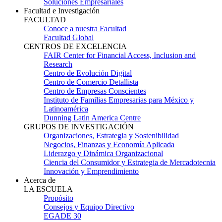
Soluciones Empresariales
Facultad e Investigación
FACULTAD
Conoce a nuestra Facultad
Facultad Global
CENTROS DE EXCELENCIA
FAIR Center for Financial Access, Inclusion and
Research
Centro de Evolución Digital
Centro de Comercio Detallista
Centro de Empresas Conscientes
Instituto de Familias Empresarias para México y
Latinoamérica
Dunning Latin America Centre
GRUPOS DE INVESTIGACIÓN
Organizaciones, Estrategia y Sostenibilidad
Negocios, Finanzas y Economía Aplicada
Liderazgo y Dinámica Organizacional
Ciencia del Consumidor y Estrategia de Mercadotecnia
Innovación y Emprendimiento
Acerca de
LA ESCUELA
Propósito
Consejos y Equipo Directivo
EGADE 30