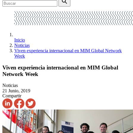
Inicio
Noticias
Viven experiencia internacional en MIM Global Network
Week
Viven experiencia internacional en MIM Global
Network Week
Noticias
21 Junio, 2019
Compartir