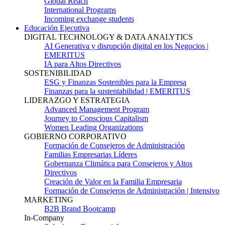
Global Reach
International Programs
Incoming exchange students
Educación Ejecutiva
DIGITAL TECHNOLOGY & DATA ANALYTICS
AI Generativa y disrupción digital en los Negocios |
EMERITUS
IA para Altos Directivos
SOSTENIBILIDAD
ESG y Finanzas Sostenibles para la Empresa
Finanzas para la sustentabilidad | EMERITUS
LIDERAZGO Y ESTRATEGIA
Advanced Management Program
Journey to Conscious Capitalism
Women Leading Organizations
GOBIERNO CORPORATIVO
Formación de Consejeros de Administración
Familias Empresarias Líderes
Gobernanza Climática para Consejeros y Altos
Directivos
Creación de Valor en la Familia Empresaria
Formación de Consejeros de Administración | Intensivo
MARKETING
B2B Brand Bootcamp
In-Company