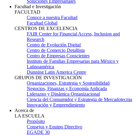
Soluciones Empresariales
Facultad e Investigación
FACULTAD
Conoce a nuestra Facultad
Facultad Global
CENTROS DE EXCELENCIA
FAIR Center for Financial Access, Inclusion and
Research
Centro de Evolución Digital
Centro de Comercio Detallista
Centro de Empresas Conscientes
Instituto de Familias Empresarias para México y
Latinoamérica
Dunning Latin America Centre
GRUPOS DE INVESTIGACIÓN
Organizaciones, Estrategia y Sostenibilidad
Negocios, Finanzas y Economía Aplicada
Liderazgo y Dinámica Organizacional
Ciencia del Consumidor y Estrategia de Mercadotecnia
Innovación y Emprendimiento
Acerca de
LA ESCUELA
Propósito
Consejos y Equipo Directivo
EGADE 30