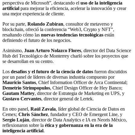
perspectiva de Microsoft”, destacando el
uso de la inteligencia
artificial
para mejorar la eficiencia, acelerar la innovación y crear
una mejor experiencia de cliente.
Por su parte,
Rolando Zubiran
, consultor de metaverso y
blockchain, ofreció la conferencia “Web3, Crypto y NFT”,
resaltando cómo las
nuevas tendencias tecnológicas
están
definiendo el futuro de los negocios.
Asimismo,
Juan Arturo Nolazco Flores
, director del Data Science
Hub del Tecnológico de Monterrey charló sobre los proyectos que
se desarrollan en su centro.
Los
desafíos y el futuro de la ciencia de datos
fueron discutidos
por un panel de líderes de diversas industria compuesto por
Mauricio Santos
, Chief Information Officer de Arca Continental;
Demetrio Strimpopulos
, Chief Design Officer de Hey Banco;
Gautam Mattey
, director de Estrategia de Marketing en UPS, y
Gustavo Cervantes
, director general de Lertek.
En otro panel,
Raúl Zavala
, líder global de Ciencia de Datos en
Cemex;
Chris Sánchez
, fundador y CEO de Emergent Line, y
Sergio Luján
, director de Data Analytics e IA en Neoris México,
reflexionaron sobre la
ética y gobernanza en la era de la
inteligencia artificial
.