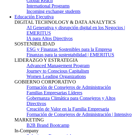
Global Reach
International Programs
Incoming exchange students
Educación Ejecutiva
DIGITAL TECHNOLOGY & DATA ANALYTICS
AI Generativa y disrupción digital en los Negocios |
EMERITUS
IA para Altos Directivos
SOSTENIBILIDAD
ESG y Finanzas Sostenibles para la Empresa
Finanzas para la sustentabilidad | EMERITUS
LIDERAZGO Y ESTRATEGIA
Advanced Management Program
Journey to Conscious Capitalism
Women Leading Organizations
GOBIERNO CORPORATIVO
Formación de Consejeros de Administración
Familias Empresarias Líderes
Gobernanza Climática para Consejeros y Altos
Directivos
Creación de Valor en la Familia Empresaria
Formación de Consejeros de Administración | Intensivo
MARKETING
B2B Brand Bootcamp
In-Company