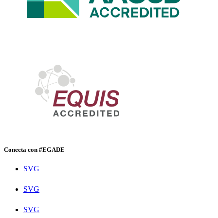
Conecta con #EGADE
SVG
SVG
SVG