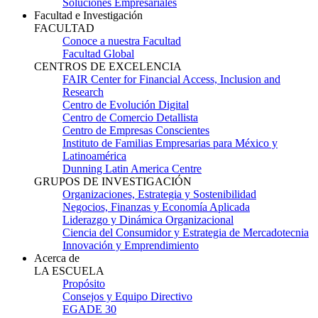
Soluciones Empresariales
Facultad e Investigación
FACULTAD
Conoce a nuestra Facultad
Facultad Global
CENTROS DE EXCELENCIA
FAIR Center for Financial Access, Inclusion and
Research
Centro de Evolución Digital
Centro de Comercio Detallista
Centro de Empresas Conscientes
Instituto de Familias Empresarias para México y
Latinoamérica
Dunning Latin America Centre
GRUPOS DE INVESTIGACIÓN
Organizaciones, Estrategia y Sostenibilidad
Negocios, Finanzas y Economía Aplicada
Liderazgo y Dinámica Organizacional
Ciencia del Consumidor y Estrategia de Mercadotecnia
Innovación y Emprendimiento
Acerca de
LA ESCUELA
Propósito
Consejos y Equipo Directivo
EGADE 30