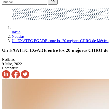
Inicio
Noticias
Un EXATEC EGADE entre los 20 mejores CHRO de México
Un EXATEC EGADE entre los 20 mejores CHRO de
Noticias
9 Julio, 2022
Compartir