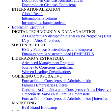
Doctorado en Ciencias Administrativas
Doctorado en Ciencias Financieras
INTERNATIONALIZATION
Global Reach
International Programs
Incoming exchange students
Educación Ejecutiva
DIGITAL TECHNOLOGY & DATA ANALYTICS
AI Generativa y disrupción digital en los Negocios | 
IA para Altos Directivos
SOSTENIBILIDAD
ESG y Finanzas Sostenibles para la Empresa
Finanzas para la sustentabilidad | EMERITUS
LIDERAZGO Y ESTRATEGIA
Advanced Management Program
Journey to Conscious Capitalism
Women Leading Organizations
GOBIERNO CORPORATIVO
Formación de Consejeros de Administración
Familias Empresarias Líderes
Gobernanza Climática para Consejeros y Altos Directivo
Creación de Valor en la Familia Empresaria
Formación de Consejeros de Administración | Intensivo
MARKETING
B2B Brand Bootcamp