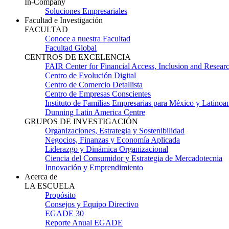
In-Company
Soluciones Empresariales
Facultad e Investigación
FACULTAD
Conoce a nuestra Facultad
Facultad Global
CENTROS DE EXCELENCIA
FAIR Center for Financial Access, Inclusion and Resear
Centro de Evolución Digital
Centro de Comercio Detallista
Centro de Empresas Conscientes
Instituto de Familias Empresarias para México y Latinoa
Dunning Latin America Centre
GRUPOS DE INVESTIGACIÓN
Organizaciones, Estrategia y Sostenibilidad
Negocios, Finanzas y Economía Aplicada
Liderazgo y Dinámica Organizacional
Ciencia del Consumidor y Estrategia de Mercadotecnia
Innovación y Emprendimiento
Acerca de
LA ESCUELA
Propósito
Consejos y Equipo Directivo
EGADE 30
Reporte Anual EGADE