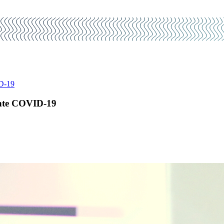
ID-19
 ante COVID-19