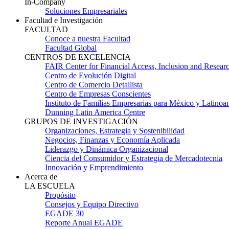
In-Company
Soluciones Empresariales
Facultad e Investigación
FACULTAD
Conoce a nuestra Facultad
Facultad Global
CENTROS DE EXCELENCIA
FAIR Center for Financial Access, Inclusion and Resear
Centro de Evolución Digital
Centro de Comercio Detallista
Centro de Empresas Conscientes
Instituto de Familias Empresarias para México y Latinoa
Dunning Latin America Centre
GRUPOS DE INVESTIGACIÓN
Organizaciones, Estrategia y Sostenibilidad
Negocios, Finanzas y Economía Aplicada
Liderazgo y Dinámica Organizacional
Ciencia del Consumidor y Estrategia de Mercadotecnia
Innovación y Emprendimiento
Acerca de
LA ESCUELA
Propósito
Consejos y Equipo Directivo
EGADE 30
Reporte Anual EGADE