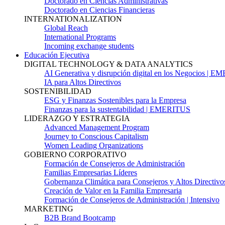
Doctorado en Ciencias Administrativas
Doctorado en Ciencias Financieras
INTERNATIONALIZATION
Global Reach
International Programs
Incoming exchange students
Educación Ejecutiva
DIGITAL TECHNOLOGY & DATA ANALYTICS
AI Generativa y disrupción digital en los Negocios | 
IA para Altos Directivos
SOSTENIBILIDAD
ESG y Finanzas Sostenibles para la Empresa
Finanzas para la sustentabilidad | EMERITUS
LIDERAZGO Y ESTRATEGIA
Advanced Management Program
Journey to Conscious Capitalism
Women Leading Organizations
GOBIERNO CORPORATIVO
Formación de Consejeros de Administración
Familias Empresarias Líderes
Gobernanza Climática para Consejeros y Altos Directivo
Creación de Valor en la Familia Empresaria
Formación de Consejeros de Administración | Intensivo
MARKETING
B2B Brand Bootcamp