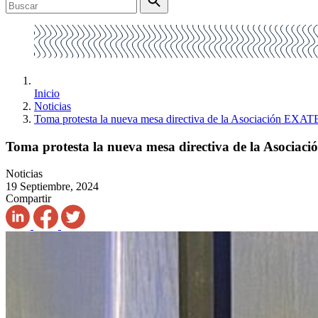
Inicio
Noticias
Toma protesta la nueva mesa directiva de la Asociación E
Toma protesta la nueva mesa directiva de la Asoc
Noticias
19 Septiembre, 2024
Compartir