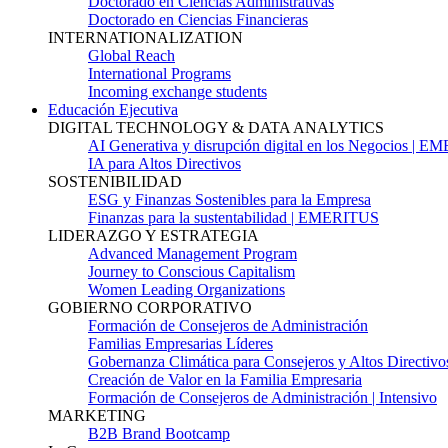
Doctorado en Ciencias Administrativas
Doctorado en Ciencias Financieras
INTERNATIONALIZATION
Global Reach
International Programs
Incoming exchange students
Educación Ejecutiva
DIGITAL TECHNOLOGY & DATA ANALYTICS
AI Generativa y disrupción digital en los Negocios | 
IA para Altos Directivos
SOSTENIBILIDAD
ESG y Finanzas Sostenibles para la Empresa
Finanzas para la sustentabilidad | EMERITUS
LIDERAZGO Y ESTRATEGIA
Advanced Management Program
Journey to Conscious Capitalism
Women Leading Organizations
GOBIERNO CORPORATIVO
Formación de Consejeros de Administración
Familias Empresarias Líderes
Gobernanza Climática para Consejeros y Altos Directivo
Creación de Valor en la Familia Empresaria
Formación de Consejeros de Administración | Intensivo
MARKETING
B2B Brand Bootcamp