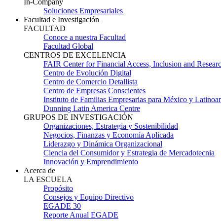
In-Company
Soluciones Empresariales
Facultad e Investigación
FACULTAD
Conoce a nuestra Facultad
Facultad Global
CENTROS DE EXCELENCIA
FAIR Center for Financial Access, Inclusion and Resear
Centro de Evolución Digital
Centro de Comercio Detallista
Centro de Empresas Conscientes
Instituto de Familias Empresarias para México y Latinoa
Dunning Latin America Centre
GRUPOS DE INVESTIGACIÓN
Organizaciones, Estrategia y Sostenibilidad
Negocios, Finanzas y Economía Aplicada
Liderazgo y Dinámica Organizacional
Ciencia del Consumidor y Estrategia de Mercadotecnia
Innovación y Emprendimiento
Acerca de
LA ESCUELA
Propósito
Consejos y Equipo Directivo
EGADE 30
Reporte Anual EGADE