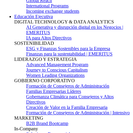
Global Reach
International Programs
Incoming exchange students
Educación Ejecutiva
DIGITAL TECHNOLOGY & DATA ANALYTICS
AI Generativa y disrupción digital en los Negocios |
EMERITUS
IA para Altos Directivos
SOSTENIBILIDAD
ESG y Finanzas Sostenibles para la Empresa
Finanzas para la sustentabilidad | EMERITUS
LIDERAZGO Y ESTRATEGIA
Advanced Management Program
Journey to Conscious Capitalism
Women Leading Organizations
GOBIERNO CORPORATIVO
Formación de Consejeros de Administración
Familias Empresarias Líderes
Gobernanza Climática para Consejeros y Altos
Directivos
Creación de Valor en la Familia Empresaria
Formación de Consejeros de Administración | Intensivo
MARKETING
B2B Brand Bootcamp
In-Company