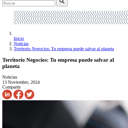
Inicio
Noticias
Territorio Negocios: Tu empresa puede salvar al planeta
Territorio Negocios: Tu empresa puede salvar al
planeta
Noticias
13 Noviembre, 2024
Compartir