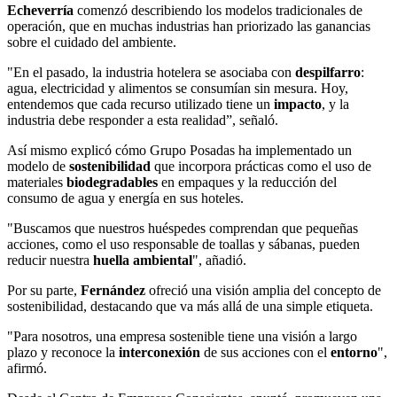
Echeverría
comenzó describiendo los modelos tradicionales de
operación, que en muchas industrias han priorizado las ganancias
sobre el cuidado del ambiente.
"En el pasado, la industria hotelera se asociaba con
despilfarro
:
agua, electricidad y alimentos se consumían sin mesura. Hoy,
entendemos que cada recurso utilizado tiene un
impacto
, y la
industria debe responder a esta realidad”, señaló.
Así mismo explic
ó có
mo Grupo Posadas ha implementado un
modelo de
sostenibilidad
que incorpora prácticas como el uso de
materiales
biodegradables
en empaques y la reducción del
consumo de agua y energía en sus hoteles.
"Buscamos que nuestros huéspedes comprendan que pequeñas
acciones, como el uso responsable de toallas y sábanas, pueden
reducir nuestra
huella
ambiental
"
,
añadió.
Por su parte,
Fernández
ofreció una visión amplia del concepto de
sostenibilidad, destacando que va más allá de una simple etiqueta.
"Para nosotros, una empresa sostenible tiene una visión a largo
plazo y reconoce la
interconexión
de sus acciones con el
entorno
",
afirmó.