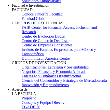
Soluciones Empresariales
Facultad e Investigación
FACULTAD
Conoce a nuestra Facultad
Facultad Global
CENTROS DE EXCELENCIA
FAIR Center for Financial Access, Inclusion and
Research
Centro de Evolución Digital
Centro de Comercio Detallista
Centro de Empresas Conscientes
Instituto de Familias Empresarias para México y
Latinoamérica
Dunning Latin America Centre
GRUPOS DE INVESTIGACIÓN
Organizaciones, Estrategia y Sostenibilidad
Negocios, Finanzas y Economía Aplicada
Liderazgo y Dinámica Organizacional
Ciencia del Consumidor y Estrategia de Mercadotecnia
Innovación y Emprendimiento
Acerca de
LA ESCUELA
Propósito
Consejos y Equipo Directivo
EGADE 30