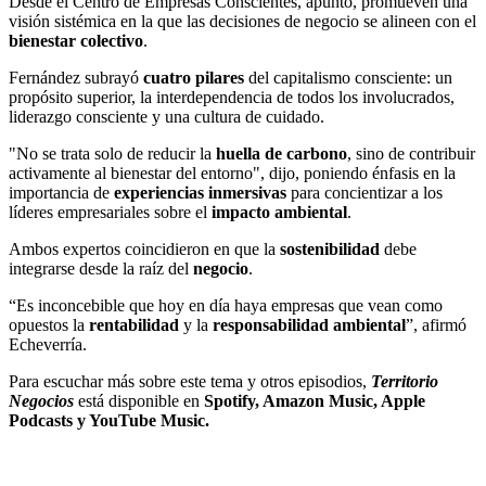
Desde el Centro de Empresas Conscientes,
apuntó,
promueven una
visión sistémica en la que las decisiones de negocio se alineen con el
bienestar
colectivo
.
Fernández subrayó
cuatro
pilares
del capitalismo consciente: un
propósito superior, la interdependencia de todos los involucrados,
liderazgo consciente y una cultura de cuidado.
"No se trata solo de reducir la
huella
de
carbono
, sino de contribuir
activamente al bienestar del entorno"
,
dijo, poniendo énfasis en la
importancia de
experiencias
inmersivas
para concientizar a los
líderes empresariales sobre el
impacto
ambiental
.
Ambos expertos coincidieron en que la
sostenibilidad
debe
integrarse desde la raíz del
negocio
.
“Es inconcebible que hoy en día haya empresas que vean como
opuestos la
rentabilidad
y la
responsabilidad
ambiental
”
,
afirmó
Echeverría.
Para escuchar más sobre este tema y otros episodios,
Territorio
Negocios
está disponible en
Spotify, Amazon Music, Apple
Podcasts y YouTube Music.