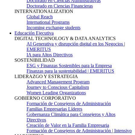
Doctorado en Ciencias Administrativas
Doctorado en Ciencias Financieras
INTERNATIONALIZATION
Global Reach
International Programs
Incoming exchange students
Educación Ejecutiva
DIGITAL TECHNOLOGY & DATA ANALYTICS
AI Generativa y disrupción digital en los Negocios |
EMERITUS
IA para Altos Directivos
SOSTENIBILIDAD
ESG y Finanzas Sostenibles para la Empresa
Finanzas para la sustentabilidad | EMERITUS
LIDERAZGO Y ESTRATEGIA
Advanced Management Program
Journey to Conscious Capitalism
Women Leading Organizations
GOBIERNO CORPORATIVO
Formación de Consejeros de Administración
Familias Empresarias Líderes
Gobernanza Climática para Consejeros y Altos
Directivos
Creación de Valor en la Familia Empresaria
Formación de Consejeros de Administración | Intensivo