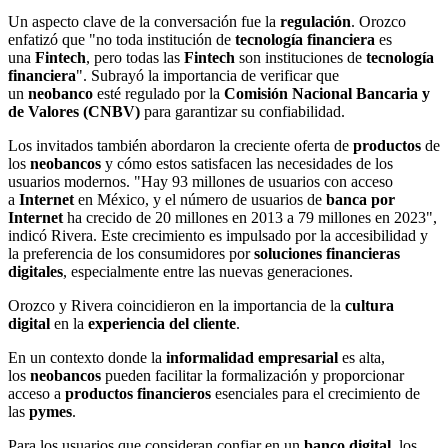
Un aspecto clave de la conversación fue la
regulación
. Orozco
enfatizó que "no toda institución de
tecnología financiera
es
una
Fintech
, pero todas las
Fintech
son instituciones de
tecnología
financiera
". Subrayó la importancia de verificar que
un
neobanco
esté regulado por la
Comisión Nacional Bancaria y
de Valores (CNBV)
para garantizar su confiabilidad.
Los invitados también abordaron la creciente oferta de
productos
de
los
neobancos
y cómo estos satisfacen las necesidades de los
usuarios modernos. "Hay 93 millones de usuarios con acceso
a
Internet
en México, y el número de usuarios de
banca por
Internet
ha crecido de 20 millones en 2013 a 79 millones en 2023",
indicó Rivera. Este crecimiento es impulsado por la accesibilidad y
la preferencia de los consumidores por
soluciones financieras
digitales
, especialmente entre las nuevas generaciones.
Orozco y Rivera coincidieron en la importancia de la
cultura
digital
en la
experiencia del cliente
.
En un contexto donde la
informalidad empresarial
es alta,
los
neobancos
pueden facilitar la formalización y proporcionar
acceso a
productos financieros
esenciales para el crecimiento de
las
pymes
.
Para los usuarios que consideran confiar en un
banco digital
, los