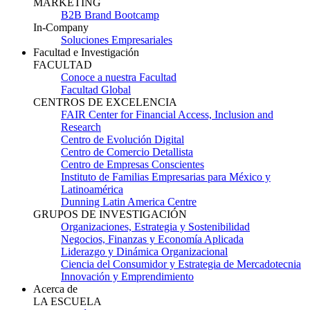
MARKETING
B2B Brand Bootcamp
In-Company
Soluciones Empresariales
Facultad e Investigación
FACULTAD
Conoce a nuestra Facultad
Facultad Global
CENTROS DE EXCELENCIA
FAIR Center for Financial Access, Inclusion and
Research
Centro de Evolución Digital
Centro de Comercio Detallista
Centro de Empresas Conscientes
Instituto de Familias Empresarias para México y
Latinoamérica
Dunning Latin America Centre
GRUPOS DE INVESTIGACIÓN
Organizaciones, Estrategia y Sostenibilidad
Negocios, Finanzas y Economía Aplicada
Liderazgo y Dinámica Organizacional
Ciencia del Consumidor y Estrategia de Mercadotecnia
Innovación y Emprendimiento
Acerca de
LA ESCUELA