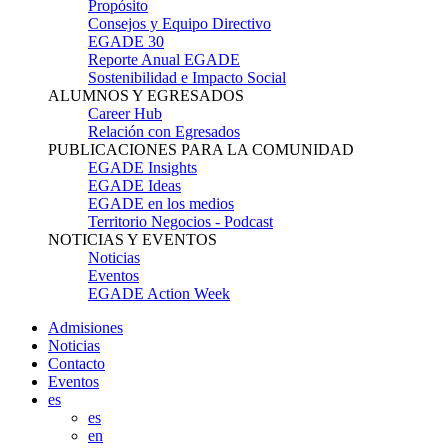
Propósito
Consejos y Equipo Directivo
EGADE 30
Reporte Anual EGADE
Sostenibilidad e Impacto Social
ALUMNOS Y EGRESADOS
Career Hub
Relación con Egresados
PUBLICACIONES PARA LA COMUNIDAD
EGADE Insights
EGADE Ideas
EGADE en los medios
Territorio Negocios - Podcast
NOTICIAS Y EVENTOS
Noticias
Eventos
EGADE Action Week
Admisiones
Noticias
Contacto
Eventos
es
es
en