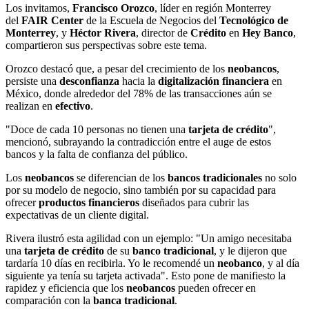
Los invitamos,
Francisco
Orozco
, líder en región Monterrey
del
FAIR Center
de la Escuela de Negocios del
Tecnológico de
Monterrey
, y
Héctor
Rivera
, director de
Crédito
en
Hey Banco
,
compartieron sus perspectivas sobre este tema.
Orozco destacó que, a pesar del crecimiento de los
neobancos
,
persiste una
desconfianza
hacia la
digitalización financiera
en
México, donde alrededor del 78% de las transacciones aún se
realizan en
efectivo
.
"
Doce
de cada 10 personas no tienen una
tarjeta de crédito
",
mencionó, subrayando la contradicción entre el auge de estos
bancos y la falta de confianza del público.
Los
neobancos
se diferencian de los
bancos tradicionales
no solo
por su modelo de negocio, sino también por su capacidad para
ofrecer
productos financieros
diseñados para cubrir las
expectativas de un cliente digital.
Rivera ilustró esta agilidad con un ejemplo: "Un amigo necesitaba
una
tarjeta de crédito
de su
banco tradicional
, y le dijeron que
tardaría 10 días en recibirla. Yo le recomendé un
neobanco
, y al día
siguiente ya tenía su tarjeta activada". Esto pone de manifiesto la
rapidez y eficiencia que los
neobancos
pueden ofrecer en
comparación con la
banca tradicional
.