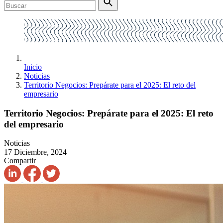
Inicio
Noticias
Territorio Negocios: Prepárate para el 2025: El reto del
empresario
Territorio Negocios: Prepárate para el 2025: El reto
del empresario
Noticias
17 Diciembre, 2024
Compartir