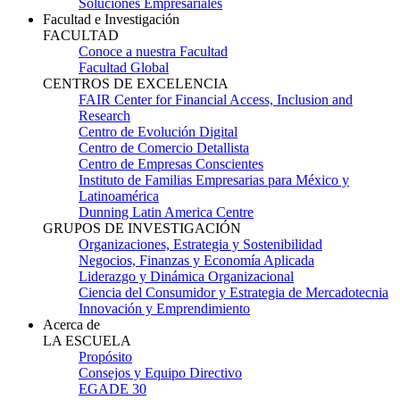
Soluciones Empresariales
Facultad e Investigación
FACULTAD
Conoce a nuestra Facultad
Facultad Global
CENTROS DE EXCELENCIA
FAIR Center for Financial Access, Inclusion and
Research
Centro de Evolución Digital
Centro de Comercio Detallista
Centro de Empresas Conscientes
Instituto de Familias Empresarias para México y
Latinoamérica
Dunning Latin America Centre
GRUPOS DE INVESTIGACIÓN
Organizaciones, Estrategia y Sostenibilidad
Negocios, Finanzas y Economía Aplicada
Liderazgo y Dinámica Organizacional
Ciencia del Consumidor y Estrategia de Mercadotecnia
Innovación y Emprendimiento
Acerca de
LA ESCUELA
Propósito
Consejos y Equipo Directivo
EGADE 30