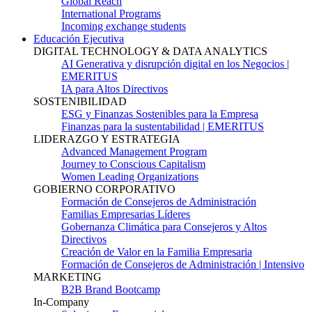
Global Reach
International Programs
Incoming exchange students
Educación Ejecutiva
DIGITAL TECHNOLOGY & DATA ANALYTICS
AI Generativa y disrupción digital en los Negocios |
EMERITUS
IA para Altos Directivos
SOSTENIBILIDAD
ESG y Finanzas Sostenibles para la Empresa
Finanzas para la sustentabilidad | EMERITUS
LIDERAZGO Y ESTRATEGIA
Advanced Management Program
Journey to Conscious Capitalism
Women Leading Organizations
GOBIERNO CORPORATIVO
Formación de Consejeros de Administración
Familias Empresarias Líderes
Gobernanza Climática para Consejeros y Altos
Directivos
Creación de Valor en la Familia Empresaria
Formación de Consejeros de Administración | Intensivo
MARKETING
B2B Brand Bootcamp
In-Company