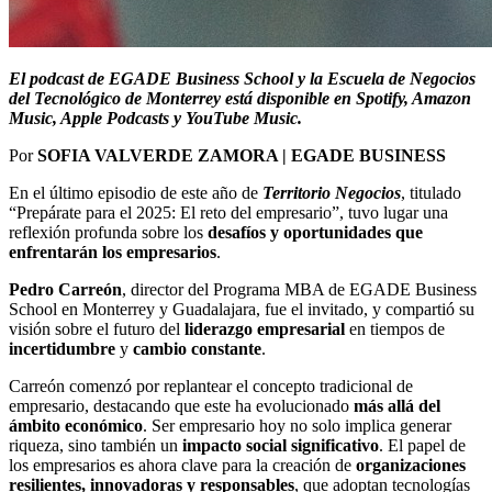
El podcast de EGADE Business School y la Escuela de Negocios
del Tecnológico de Monterrey está disponible en Spotify, Amazon
Music, Apple Podcasts y YouTube Music.
Por
SOFIA VALVERDE ZAMORA | EGADE BUSINESS
En el último episodio de este año de
Territorio
Negocios
, titulado
“Prepárate para el 2025: El reto del empresario”, tuvo lugar una
reflexión profunda sobre los
desafíos y oportunidades que
enfrentarán los empresarios
.
Pedro
Carreón
, director del Programa MBA de EGADE Business
School en Monterrey y Guadalajara, fue el invitado, y compartió su
visión sobre el futuro del
liderazgo
empresarial
en tiempos de
incertidumbre
y
cambio
constante
.
Carreón comenzó por replantear el concepto tradicional de
empresario, destacando que este ha evolucionado
más allá del
ámbito
económico
. Ser empresario hoy no solo implica generar
riqueza, sino también un
impacto social significativo
. El papel de
los empresarios es ahora clave para la creación de
organizaciones
resilientes, innovadoras y responsables
, que adoptan tecnologías