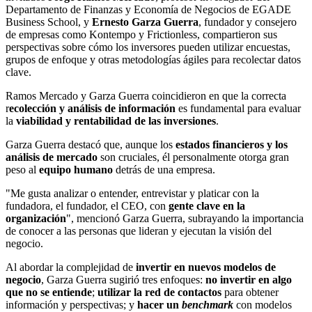
Departamento de Finanzas y Economía de Negocios de EGADE
Business School, y
Ernesto Garza Guerra
, fundador y consejero
de empresas como Kontempo y Frictionless, compartieron sus
perspectivas sobre cómo los inversores pueden utilizar encuestas,
grupos de enfoque y otras metodologías ágiles para recolectar datos
clave.
Ramos Mercado y Garza Guerra coincidieron en que la correcta
r
ecolección y análisis de información
es fundamental para evaluar
la
viabilidad y rentabilidad de las inversiones
.
Garza Guerra destacó que, aunque los
estados financieros y los
análisis de mercado
son cruciales, él personalmente otorga gran
peso al
equipo humano
detrás de una empresa.
"Me gusta analizar o entender, entrevistar y platicar con la
fundadora, el fundador, el CEO, con
gente clave en la
organización
", mencionó Garza Guerra, subrayando la importancia
de conocer a las personas que lideran y ejecutan la visión del
negocio.
Al abordar la complejidad de
invertir en nuevos modelos de
negocio
, Garza Guerra sugirió tres enfoques:
no invertir en algo
que no se entiende
;
utilizar la red de contactos
para obtener
información y perspectivas; y
hacer un
benchmark
con modelos