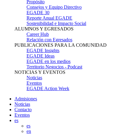
Propósito
Consejos y Equipo Directivo
EGADE 30
Reporte Anual EGADE
Sostenibilidad e Impacto Social
ALUMNOS Y EGRESADOS
Career Hub
Relación con Egresados
PUBLICACIONES PARA LA COMUNIDAD
EGADE Insights
EGADE Ideas
EGADE en los medios
Territorio Negocios - Podcast
NOTICIAS Y EVENTOS
Noticias
Eventos
EGADE Action Week
Admisiones
Noticias
Contacto
Eventos
es
es
en