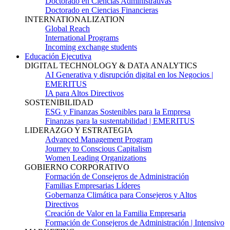
Doctorado en Ciencias Administrativas
Doctorado en Ciencias Financieras
INTERNATIONALIZATION
Global Reach
International Programs
Incoming exchange students
Educación Ejecutiva
DIGITAL TECHNOLOGY & DATA ANALYTICS
AI Generativa y disrupción digital en los Negocios |
EMERITUS
IA para Altos Directivos
SOSTENIBILIDAD
ESG y Finanzas Sostenibles para la Empresa
Finanzas para la sustentabilidad | EMERITUS
LIDERAZGO Y ESTRATEGIA
Advanced Management Program
Journey to Conscious Capitalism
Women Leading Organizations
GOBIERNO CORPORATIVO
Formación de Consejeros de Administración
Familias Empresarias Líderes
Gobernanza Climática para Consejeros y Altos
Directivos
Creación de Valor en la Familia Empresaria
Formación de Consejeros de Administración | Intensivo