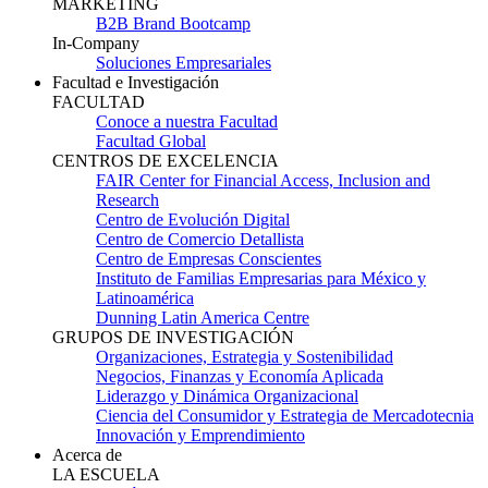
MARKETING
B2B Brand Bootcamp
In-Company
Soluciones Empresariales
Facultad e Investigación
FACULTAD
Conoce a nuestra Facultad
Facultad Global
CENTROS DE EXCELENCIA
FAIR Center for Financial Access, Inclusion and
Research
Centro de Evolución Digital
Centro de Comercio Detallista
Centro de Empresas Conscientes
Instituto de Familias Empresarias para México y
Latinoamérica
Dunning Latin America Centre
GRUPOS DE INVESTIGACIÓN
Organizaciones, Estrategia y Sostenibilidad
Negocios, Finanzas y Economía Aplicada
Liderazgo y Dinámica Organizacional
Ciencia del Consumidor y Estrategia de Mercadotecnia
Innovación y Emprendimiento
Acerca de
LA ESCUELA