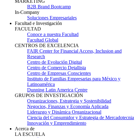
MARKETING
B2B Brand Bootcamp
In-Company
Soluciones Empresariales
Facultad e Investigación
FACULTAD
Conoce a nuestra Facultad
Facultad Global
CENTROS DE EXCELENCIA
FAIR Center for Financial Access, Inclusion and
Research
Centro de Evolución Digital
Centro de Comercio Detallista
Centro de Empresas Conscientes
Instituto de Familias Empresarias para México y
Latinoamérica
Dunning Latin America Centre
GRUPOS DE INVESTIGACIÓN
Organizaciones, Estrategia y Sostenibilidad
Negocios, Finanzas y Economía Aplicada
Liderazgo y Dinámica Organizacional
Ciencia del Consumidor y Estrategia de Mercadotecnia
Innovación y Emprendimiento
Acerca de
LA ESCUELA