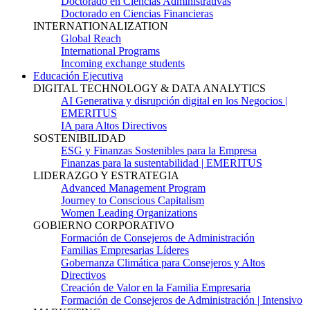
Doctorado en Ciencias Administrativas
Doctorado en Ciencias Financieras
INTERNATIONALIZATION
Global Reach
International Programs
Incoming exchange students
Educación Ejecutiva
DIGITAL TECHNOLOGY & DATA ANALYTICS
AI Generativa y disrupción digital en los Negocios |
EMERITUS
IA para Altos Directivos
SOSTENIBILIDAD
ESG y Finanzas Sostenibles para la Empresa
Finanzas para la sustentabilidad | EMERITUS
LIDERAZGO Y ESTRATEGIA
Advanced Management Program
Journey to Conscious Capitalism
Women Leading Organizations
GOBIERNO CORPORATIVO
Formación de Consejeros de Administración
Familias Empresarias Líderes
Gobernanza Climática para Consejeros y Altos
Directivos
Creación de Valor en la Familia Empresaria
Formación de Consejeros de Administración | Intensivo