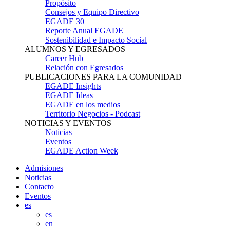
Propósito
Consejos y Equipo Directivo
EGADE 30
Reporte Anual EGADE
Sostenibilidad e Impacto Social
ALUMNOS Y EGRESADOS
Career Hub
Relación con Egresados
PUBLICACIONES PARA LA COMUNIDAD
EGADE Insights
EGADE Ideas
EGADE en los medios
Territorio Negocios - Podcast
NOTICIAS Y EVENTOS
Noticias
Eventos
EGADE Action Week
Admisiones
Noticias
Contacto
Eventos
es
es
en