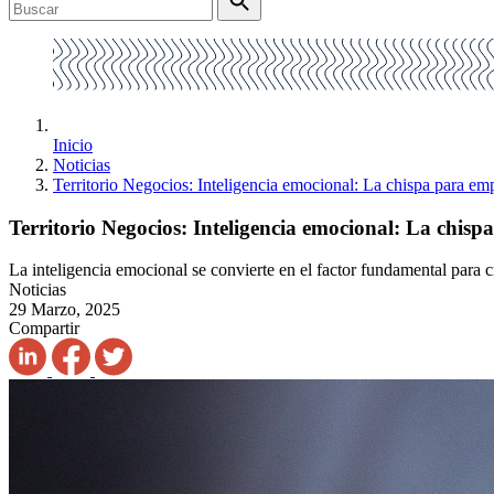
Inicio
Noticias
Territorio Negocios: Inteligencia emocional: La chispa para em
Territorio Negocios: Inteligencia emocional: La chis
La inteligencia emocional se convierte en el factor fundamental para cr
Noticias
29 Marzo, 2025
Compartir