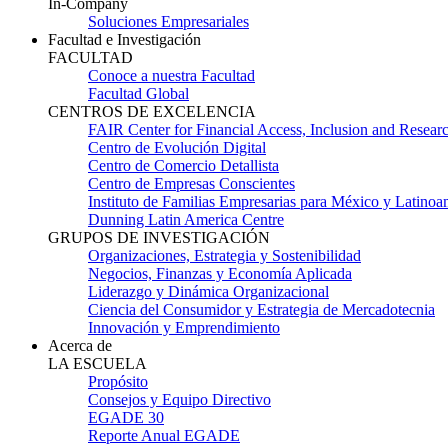
In-Company
Soluciones Empresariales
Facultad e Investigación
FACULTAD
Conoce a nuestra Facultad
Facultad Global
CENTROS DE EXCELENCIA
FAIR Center for Financial Access, Inclusion and Resear
Centro de Evolución Digital
Centro de Comercio Detallista
Centro de Empresas Conscientes
Instituto de Familias Empresarias para México y Latinoa
Dunning Latin America Centre
GRUPOS DE INVESTIGACIÓN
Organizaciones, Estrategia y Sostenibilidad
Negocios, Finanzas y Economía Aplicada
Liderazgo y Dinámica Organizacional
Ciencia del Consumidor y Estrategia de Mercadotecnia
Innovación y Emprendimiento
Acerca de
LA ESCUELA
Propósito
Consejos y Equipo Directivo
EGADE 30
Reporte Anual EGADE