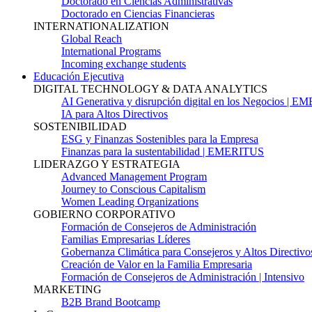
Doctorado en Ciencias Administrativas
Doctorado en Ciencias Financieras
INTERNATIONALIZATION
Global Reach
International Programs
Incoming exchange students
Educación Ejecutiva
DIGITAL TECHNOLOGY & DATA ANALYTICS
AI Generativa y disrupción digital en los Negocios | 
IA para Altos Directivos
SOSTENIBILIDAD
ESG y Finanzas Sostenibles para la Empresa
Finanzas para la sustentabilidad | EMERITUS
LIDERAZGO Y ESTRATEGIA
Advanced Management Program
Journey to Conscious Capitalism
Women Leading Organizations
GOBIERNO CORPORATIVO
Formación de Consejeros de Administración
Familias Empresarias Líderes
Gobernanza Climática para Consejeros y Altos Directivo
Creación de Valor en la Familia Empresaria
Formación de Consejeros de Administración | Intensivo
MARKETING
B2B Brand Bootcamp