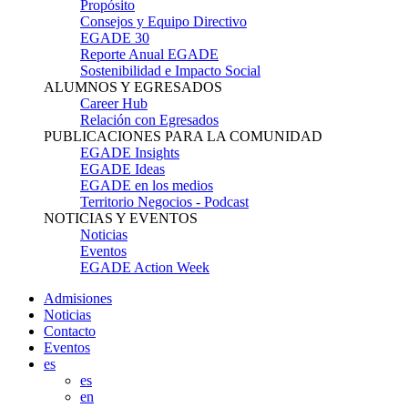
Propósito
Consejos y Equipo Directivo
EGADE 30
Reporte Anual EGADE
Sostenibilidad e Impacto Social
ALUMNOS Y EGRESADOS
Career Hub
Relación con Egresados
PUBLICACIONES PARA LA COMUNIDAD
EGADE Insights
EGADE Ideas
EGADE en los medios
Territorio Negocios - Podcast
NOTICIAS Y EVENTOS
Noticias
Eventos
EGADE Action Week
Admisiones
Noticias
Contacto
Eventos
es
es
en