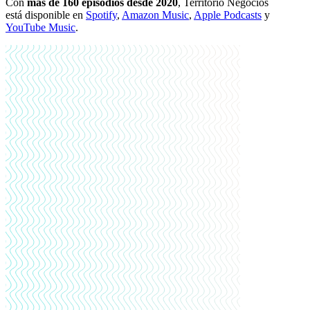
Con
más de 160 episodios desde 2020
, Territorio Negocios
está disponible en
Spotify
,
Amazon Music
,
Apple Podcasts
y
YouTube Music
.