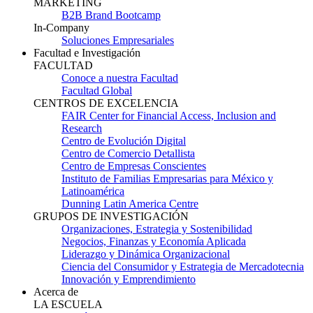
MARKETING
B2B Brand Bootcamp
In-Company
Soluciones Empresariales
Facultad e Investigación
FACULTAD
Conoce a nuestra Facultad
Facultad Global
CENTROS DE EXCELENCIA
FAIR Center for Financial Access, Inclusion and
Research
Centro de Evolución Digital
Centro de Comercio Detallista
Centro de Empresas Conscientes
Instituto de Familias Empresarias para México y
Latinoamérica
Dunning Latin America Centre
GRUPOS DE INVESTIGACIÓN
Organizaciones, Estrategia y Sostenibilidad
Negocios, Finanzas y Economía Aplicada
Liderazgo y Dinámica Organizacional
Ciencia del Consumidor y Estrategia de Mercadotecnia
Innovación y Emprendimiento
Acerca de
LA ESCUELA