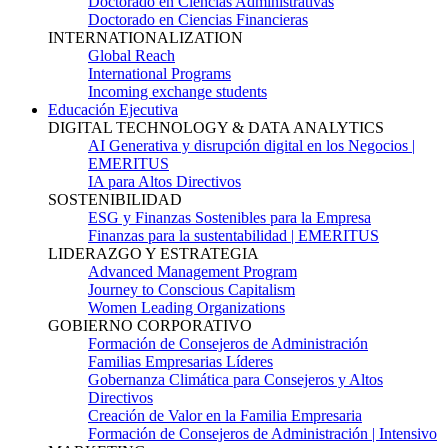
Doctorado en Ciencias Administrativas
Doctorado en Ciencias Financieras
INTERNATIONALIZATION
Global Reach
International Programs
Incoming exchange students
Educación Ejecutiva
DIGITAL TECHNOLOGY & DATA ANALYTICS
AI Generativa y disrupción digital en los Negocios |
EMERITUS
IA para Altos Directivos
SOSTENIBILIDAD
ESG y Finanzas Sostenibles para la Empresa
Finanzas para la sustentabilidad | EMERITUS
LIDERAZGO Y ESTRATEGIA
Advanced Management Program
Journey to Conscious Capitalism
Women Leading Organizations
GOBIERNO CORPORATIVO
Formación de Consejeros de Administración
Familias Empresarias Líderes
Gobernanza Climática para Consejeros y Altos
Directivos
Creación de Valor en la Familia Empresaria
Formación de Consejeros de Administración | Intensivo