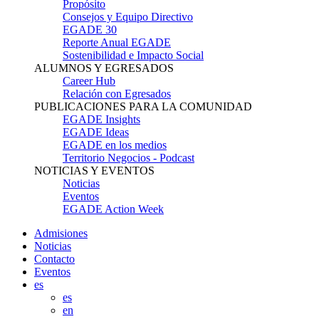
Propósito
Consejos y Equipo Directivo
EGADE 30
Reporte Anual EGADE
Sostenibilidad e Impacto Social
ALUMNOS Y EGRESADOS
Career Hub
Relación con Egresados
PUBLICACIONES PARA LA COMUNIDAD
EGADE Insights
EGADE Ideas
EGADE en los medios
Territorio Negocios - Podcast
NOTICIAS Y EVENTOS
Noticias
Eventos
EGADE Action Week
Admisiones
Noticias
Contacto
Eventos
es
es
en