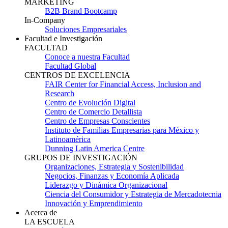
MARKETING
B2B Brand Bootcamp
In-Company
Soluciones Empresariales
Facultad e Investigación
FACULTAD
Conoce a nuestra Facultad
Facultad Global
CENTROS DE EXCELENCIA
FAIR Center for Financial Access, Inclusion and
Research
Centro de Evolución Digital
Centro de Comercio Detallista
Centro de Empresas Conscientes
Instituto de Familias Empresarias para México y
Latinoamérica
Dunning Latin America Centre
GRUPOS DE INVESTIGACIÓN
Organizaciones, Estrategia y Sostenibilidad
Negocios, Finanzas y Economía Aplicada
Liderazgo y Dinámica Organizacional
Ciencia del Consumidor y Estrategia de Mercadotecnia
Innovación y Emprendimiento
Acerca de
LA ESCUELA