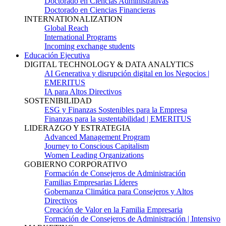
Doctorado en Ciencias Administrativas
Doctorado en Ciencias Financieras
INTERNATIONALIZATION
Global Reach
International Programs
Incoming exchange students
Educación Ejecutiva
DIGITAL TECHNOLOGY & DATA ANALYTICS
AI Generativa y disrupción digital en los Negocios |
EMERITUS
IA para Altos Directivos
SOSTENIBILIDAD
ESG y Finanzas Sostenibles para la Empresa
Finanzas para la sustentabilidad | EMERITUS
LIDERAZGO Y ESTRATEGIA
Advanced Management Program
Journey to Conscious Capitalism
Women Leading Organizations
GOBIERNO CORPORATIVO
Formación de Consejeros de Administración
Familias Empresarias Líderes
Gobernanza Climática para Consejeros y Altos
Directivos
Creación de Valor en la Familia Empresaria
Formación de Consejeros de Administración | Intensivo