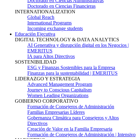
Doctorado en Ciencias Administrativas
Doctorado en Ciencias Financieras
INTERNATIONALIZATION
Global Reach
International Programs
Incoming exchange students
Educación Ejecutiva
DIGITAL TECHNOLOGY & DATA ANALYTICS
AI Generativa y disrupción digital en los Negocios |
EMERITUS
IA para Altos Directivos
SOSTENIBILIDAD
ESG y Finanzas Sostenibles para la Empresa
Finanzas para la sustentabilidad | EMERITUS
LIDERAZGO Y ESTRATEGIA
Advanced Management Program
Journey to Conscious Capitalism
Women Leading Organizations
GOBIERNO CORPORATIVO
Formación de Consejeros de Administración
Familias Empresarias Líderes
Gobernanza Climática para Consejeros y Altos
Directivos
Creación de Valor en la Familia Empresaria
Formación de Consejeros de Administración | Intensivo