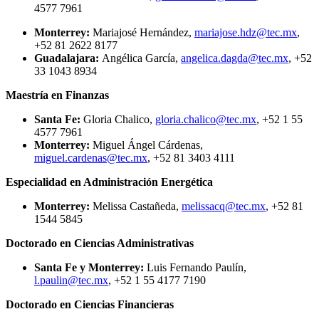
4577 7961
Monterrey:
Mariajosé Hernández,
mariajose.hdz@tec.mx
,
+52 81 2622 8177
Guadalajara:
Angélica García,
angelica.dagda@tec.mx
, +52
33 1043 8934
Maestría en Finanzas
Santa Fe:
Gloria Chalico,
gloria.chalico@tec.mx
, +52 1 55
4577 7961
Monterrey:
Miguel Ángel Cárdenas,
miguel.cardenas@tec.mx
, +52 81 3403 4111
Especialidad en Administración Energética
Monterrey:
Melissa Castañeda,
melissacq@tec.mx
, +52 81
1544 5845
Doctorado en Ciencias Administrativas
Santa Fe y Monterrey:
Luis Fernando Paulín,
l.paulin@tec.mx
, +52 1 55 4177 7190
Doctorado en Ciencias Financieras