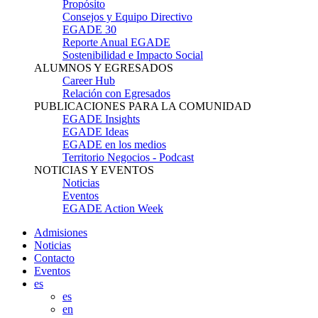
Propósito
Consejos y Equipo Directivo
EGADE 30
Reporte Anual EGADE
Sostenibilidad e Impacto Social
ALUMNOS Y EGRESADOS
Career Hub
Relación con Egresados
PUBLICACIONES PARA LA COMUNIDAD
EGADE Insights
EGADE Ideas
EGADE en los medios
Territorio Negocios - Podcast
NOTICIAS Y EVENTOS
Noticias
Eventos
EGADE Action Week
Admisiones
Noticias
Contacto
Eventos
es
es
en