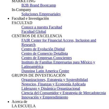
MARKETING
B2B Brand Bootcamp
In-Company
Soluciones Empresariales
Facultad e Investigación
FACULTAD
Conoce a nuestra Facultad
Facultad Global
CENTROS DE EXCELENCIA
FAIR Center for Financial Access, Inclusion and
Research
Centro de Evolución Digital
Centro de Comercio Detallista
Centro de Empresas Conscientes
Instituto de Familias Empresarias para México y
Latinoamérica
Dunning Latin America Centre
GRUPOS DE INVESTIGACIÓN
Organizaciones, Estrategia y Sostenibilidad
Negocios, Finanzas y Economía Aplicada
Liderazgo y Dinámica Organizacional
Ciencia del Consumidor y Estrategia de Mercadotecnia
Innovación y Emprendimiento
Acerca de
LA ESCUELA