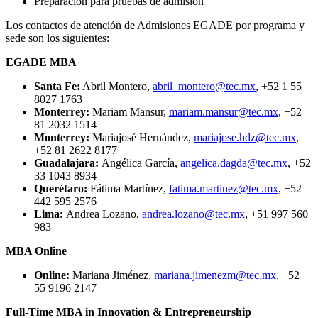
Preparación para pruebas de admisión
Los contactos de atención de Admisiones EGADE por programa y
sede son los siguientes:
EGADE MBA
Santa Fe:
Abril Montero,
abril_montero@tec.mx
, +52 1 55
8027 1763
Monterrey:
Mariam Mansur,
mariam.mansur@tec.mx
, +52
81 2032 1514
Monterrey:
Mariajosé Hernández,
mariajose.hdz@tec.mx
,
+52 81 2622 8177
Guadalajara:
Angélica García,
angelica.dagda@tec.mx
, +52
33 1043 8934
Querétaro:
Fátima Martínez,
fatima.martinez@tec.mx
, +52
442 595 2576
Lima:
Andrea Lozano,
andrea.lozano@tec.mx
, +51 997 560
983
MBA Online
Online:
Mariana Jiménez,
mariana.jimenezm@tec.mx
, +52
55 9196 2147
Full-Time MBA in Innovation & Entrepreneurship