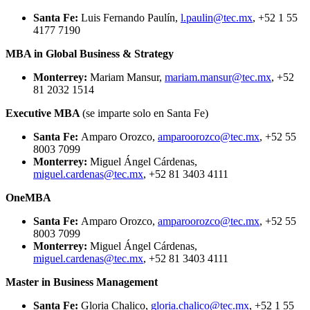
Santa Fe:
Luis Fernando Paulín,
l.paulin@tec.mx
, +52 1 55
4177 7190
MBA in Global Business & Strategy
Monterrey:
Mariam Mansur,
mariam.mansur@tec.mx
, +52
81 2032 1514
Executive MBA
(se imparte solo en Santa Fe)
Santa Fe:
Amparo Orozco,
amparoorozco@tec.mx
, +52 55
8003 7099
Monterrey:
Miguel Ángel Cárdenas,
miguel.cardenas@tec.mx
, +52 81 3403 4111
OneMBA
Santa Fe:
Amparo Orozco,
amparoorozco@tec.mx
, +52 55
8003 7099
Monterrey:
Miguel Ángel Cárdenas,
miguel.cardenas@tec.mx
, +52 81 3403 4111
Master in Business Management
Santa Fe:
Gloria Chalico,
gloria.chalico@tec.mx
, +52 1 55