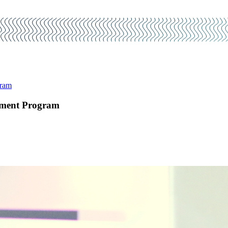
gram
ement Program