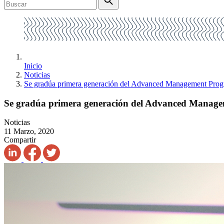
Inicio
Noticias
Se gradúa primera generación del Advanced Management Pro
Se gradúa primera generación del Advanced Manag
Noticias
11 Marzo, 2020
Compartir