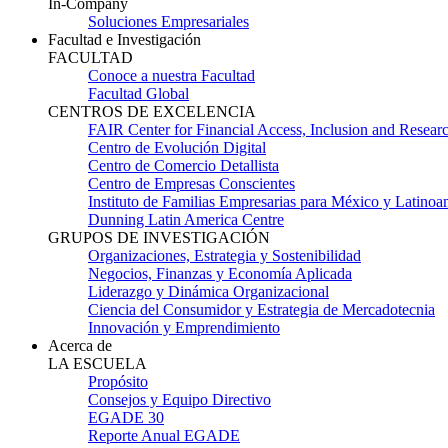
In-Company
Soluciones Empresariales
Facultad e Investigación
FACULTAD
Conoce a nuestra Facultad
Facultad Global
CENTROS DE EXCELENCIA
FAIR Center for Financial Access, Inclusion and Resear
Centro de Evolución Digital
Centro de Comercio Detallista
Centro de Empresas Conscientes
Instituto de Familias Empresarias para México y Latinoa
Dunning Latin America Centre
GRUPOS DE INVESTIGACIÓN
Organizaciones, Estrategia y Sostenibilidad
Negocios, Finanzas y Economía Aplicada
Liderazgo y Dinámica Organizacional
Ciencia del Consumidor y Estrategia de Mercadotecnia
Innovación y Emprendimiento
Acerca de
LA ESCUELA
Propósito
Consejos y Equipo Directivo
EGADE 30
Reporte Anual EGADE