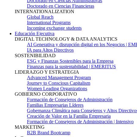
Doctorado en Ciencias Administrativas
Doctorado en Ciencias Financieras
INTERNATIONALIZATION
Global Reach
International Programs
Incoming exchange students
Educación Ejecutiva
DIGITAL TECHNOLOGY & DATA ANALYTICS
AI Generativa y disrupción digital en los Negocios | 
IA para Altos Directivos
SOSTENIBILIDAD
ESG y Finanzas Sostenibles para la Empresa
Finanzas para la sustentabilidad | EMERITUS
LIDERAZGO Y ESTRATEGIA
Advanced Management Program
Journey to Conscious Capitalism
Women Leading Organizations
GOBIERNO CORPORATIVO
Formación de Consejeros de Administración
Familias Empresarias Líderes
Gobernanza Climática para Consejeros y Altos Directivo
Creación de Valor en la Familia Empresaria
Formación de Consejeros de Administración | Intensivo
MARKETING
B2B Brand Bootcamp