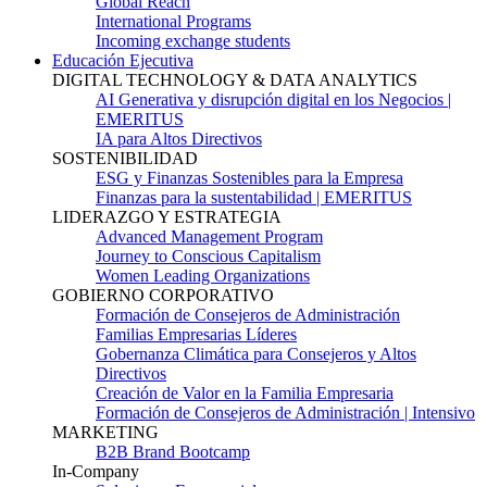
Global Reach
International Programs
Incoming exchange students
Educación Ejecutiva
DIGITAL TECHNOLOGY & DATA ANALYTICS
AI Generativa y disrupción digital en los Negocios |
EMERITUS
IA para Altos Directivos
SOSTENIBILIDAD
ESG y Finanzas Sostenibles para la Empresa
Finanzas para la sustentabilidad | EMERITUS
LIDERAZGO Y ESTRATEGIA
Advanced Management Program
Journey to Conscious Capitalism
Women Leading Organizations
GOBIERNO CORPORATIVO
Formación de Consejeros de Administración
Familias Empresarias Líderes
Gobernanza Climática para Consejeros y Altos
Directivos
Creación de Valor en la Familia Empresaria
Formación de Consejeros de Administración | Intensivo
MARKETING
B2B Brand Bootcamp
In-Company