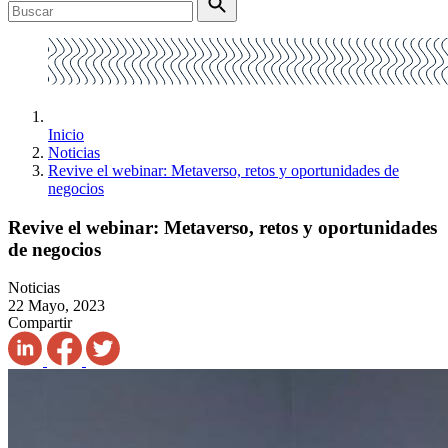
Inicio
Noticias
Revive el webinar: Metaverso, retos y oportunidades de
negocios
Revive el webinar: Metaverso, retos y oportunidades
de negocios
Noticias
22 Mayo, 2023
Compartir