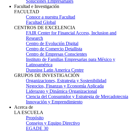
Soluciones Empresariales
Facultad e Investigación
FACULTAD
Conoce a nuestra Facultad
Facultad Global
CENTROS DE EXCELENCIA
FAIR Center for Financial Access, Inclusion and
Research
Centro de Evolución Digital
Centro de Comercio Detallista
Centro de Empresas Conscientes
Instituto de Familias Empresarias para México y
Latinoamérica
Dunning Latin America Centre
GRUPOS DE INVESTIGACIÓN
Organizaciones, Estrategia y Sostenibilidad
Negocios, Finanzas y Economía Aplicada
Liderazgo y Dinámica Organizacional
Ciencia del Consumidor y Estrategia de Mercadotecnia
Innovación y Emprendimiento
Acerca de
LA ESCUELA
Propósito
Consejos y Equipo Directivo
EGADE 30