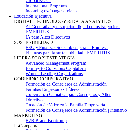
Global Reach
International Programs
Incoming exchange students
Educación Ejecutiva
DIGITAL TECHNOLOGY & DATA ANALYTICS
AI Generativa y disrupción digital en los Negocios |
EMERITUS
IA para Altos Directivos
SOSTENIBILIDAD
ESG y Finanzas Sostenibles para la Empresa
Finanzas para la sustentabilidad | EMERITUS
LIDERAZGO Y ESTRATEGIA
Advanced Management Program
Journey to Conscious Capitalism
Women Leading Organizations
GOBIERNO CORPORATIVO
Formación de Consejeros de Administración
Familias Empresarias Líderes
Gobernanza Climática para Consejeros y Altos
Directivos
Creación de Valor en la Familia Empresaria
Formación de Consejeros de Administración | Intensivo
MARKETING
B2B Brand Bootcamp
In-Company