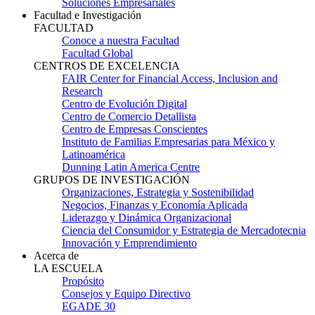
Soluciones Empresariales
Facultad e Investigación
FACULTAD
Conoce a nuestra Facultad
Facultad Global
CENTROS DE EXCELENCIA
FAIR Center for Financial Access, Inclusion and
Research
Centro de Evolución Digital
Centro de Comercio Detallista
Centro de Empresas Conscientes
Instituto de Familias Empresarias para México y
Latinoamérica
Dunning Latin America Centre
GRUPOS DE INVESTIGACIÓN
Organizaciones, Estrategia y Sostenibilidad
Negocios, Finanzas y Economía Aplicada
Liderazgo y Dinámica Organizacional
Ciencia del Consumidor y Estrategia de Mercadotecnia
Innovación y Emprendimiento
Acerca de
LA ESCUELA
Propósito
Consejos y Equipo Directivo
EGADE 30