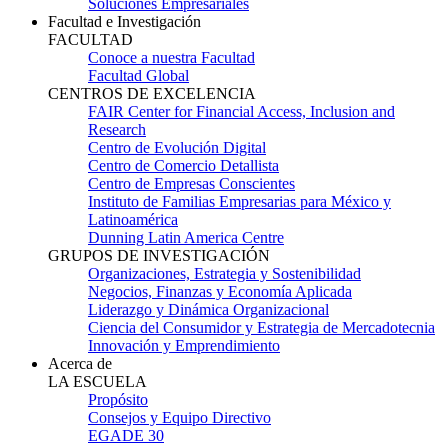
Soluciones Empresariales
Facultad e Investigación
FACULTAD
Conoce a nuestra Facultad
Facultad Global
CENTROS DE EXCELENCIA
FAIR Center for Financial Access, Inclusion and
Research
Centro de Evolución Digital
Centro de Comercio Detallista
Centro de Empresas Conscientes
Instituto de Familias Empresarias para México y
Latinoamérica
Dunning Latin America Centre
GRUPOS DE INVESTIGACIÓN
Organizaciones, Estrategia y Sostenibilidad
Negocios, Finanzas y Economía Aplicada
Liderazgo y Dinámica Organizacional
Ciencia del Consumidor y Estrategia de Mercadotecnia
Innovación y Emprendimiento
Acerca de
LA ESCUELA
Propósito
Consejos y Equipo Directivo
EGADE 30