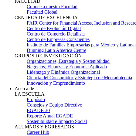
FACULTAD
Conoce a nuestra Facultad
Facultad Global
CENTROS DE EXCELENCIA
FAIR Center for Financial Access, Inclusion and Resear
Centro de Evolución Digital
Centro de Comercio Detallista
Centro de Empresas Conscientes
Instituto de Familias Empresarias para México y Latinoa
Dunning Latin America Centre
GRUPOS DE INVESTIGACIÓN
Organizaciones, Estrategia y Sostenibilidad
Negocios, Finanzas y Economía Aplicada
Liderazgo y Dinámica Organizacional
Ciencia del Consumidor y Estrategia de Mercadotecnia
Innovación y Emprendimiento
Acerca de
LA ESCUELA
Propósito
Consejos y Equipo Directivo
EGADE 30
Reporte Anual EGADE
Sostenibilidad e Impacto Social
ALUMNOS Y EGRESADOS
Career Hub