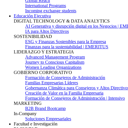
Global Reach
International Programs
Incoming exchange students
Educación Ejecutiva
DIGITAL TECHNOLOGY & DATA ANALYTICS
AI Generativa y disrupción digital en los Negocios | 
IA para Altos Directivos
SOSTENIBILIDAD
ESG y Finanzas Sostenibles para la Empresa
Finanzas para la sustentabilidad | EMERITUS
LIDERAZGO Y ESTRATEGIA
Advanced Management Program
Journey to Conscious Capitalism
Women Leading Organizations
GOBIERNO CORPORATIVO
Formación de Consejeros de Administración
Familias Empresarias Líderes
Gobernanza Climática para Consejeros y Altos Directivo
Creación de Valor en la Familia Empresaria
Formación de Consejeros de Administración | Intensivo
MARKETING
B2B Brand Bootcamp
In-Company
Soluciones Empresariales
Facultad e Investigación