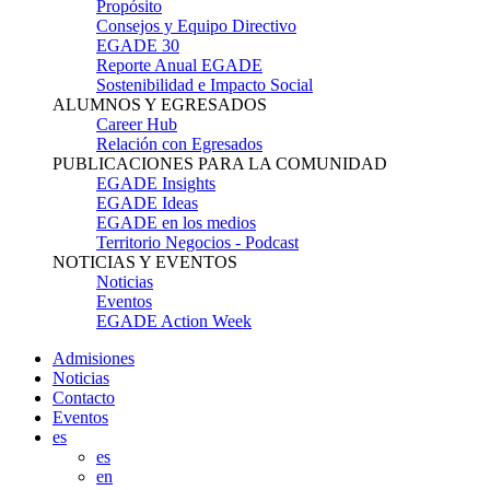
Propósito
Consejos y Equipo Directivo
EGADE 30
Reporte Anual EGADE
Sostenibilidad e Impacto Social
ALUMNOS Y EGRESADOS
Career Hub
Relación con Egresados
PUBLICACIONES PARA LA COMUNIDAD
EGADE Insights
EGADE Ideas
EGADE en los medios
Territorio Negocios - Podcast
NOTICIAS Y EVENTOS
Noticias
Eventos
EGADE Action Week
Admisiones
Noticias
Contacto
Eventos
es
es
en