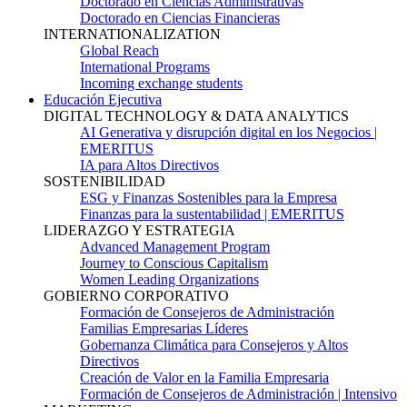
Doctorado en Ciencias Administrativas
Doctorado en Ciencias Financieras
INTERNATIONALIZATION
Global Reach
International Programs
Incoming exchange students
Educación Ejecutiva
DIGITAL TECHNOLOGY & DATA ANALYTICS
AI Generativa y disrupción digital en los Negocios |
EMERITUS
IA para Altos Directivos
SOSTENIBILIDAD
ESG y Finanzas Sostenibles para la Empresa
Finanzas para la sustentabilidad | EMERITUS
LIDERAZGO Y ESTRATEGIA
Advanced Management Program
Journey to Conscious Capitalism
Women Leading Organizations
GOBIERNO CORPORATIVO
Formación de Consejeros de Administración
Familias Empresarias Líderes
Gobernanza Climática para Consejeros y Altos
Directivos
Creación de Valor en la Familia Empresaria
Formación de Consejeros de Administración | Intensivo