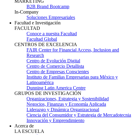
MARKETING
B2B Brand Bootcamp
In-Company
Soluciones Empresariales
Facultad e Investigación
FACULTAD
Conoce a nuestra Facultad
Facultad Global
CENTROS DE EXCELENCIA
FAIR Center for Financial Access, Inclusion and
Research
Centro de Evolución Digital
Centro de Comercio Detallista
Centro de Empresas Conscientes
Instituto de Familias Empresarias para México y
Latinoamérica
Dunning Latin America Centre
GRUPOS DE INVESTIGACIÓN
Organizaciones, Estrategia y Sostenibilidad
Negocios, Finanzas y Economía Aplicada
Liderazgo y Dinámica Organizacional
Ciencia del Consumidor y Estrategia de Mercadotecnia
Innovación y Emprendimiento
Acerca de
LA ESCUELA