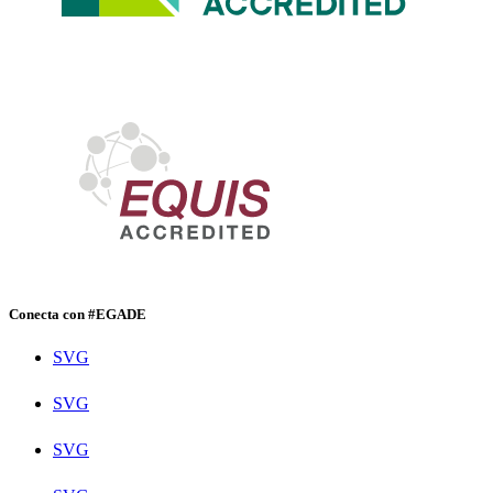
Conecta con #EGADE
SVG
SVG
SVG