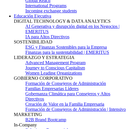
Global Reach
International Programs
Incoming exchange students
Educación Ejecutiva
DIGITAL TECHNOLOGY & DATA ANALYTICS
AI Generativa y disrupción digital en los Negocios |
EMERITUS
IA para Altos Directivos
SOSTENIBILIDAD
ESG y Finanzas Sostenibles para la Empresa
Finanzas para la sustentabilidad | EMERITUS
LIDERAZGO Y ESTRATEGIA
Advanced Management Program
Journey to Conscious Capitalism
Women Leading Organizations
GOBIERNO CORPORATIVO
Formación de Consejeros de Administración
Familias Empresarias Líderes
Gobernanza Climática para Consejeros y Altos
Directivos
Creación de Valor en la Familia Empresaria
Formación de Consejeros de Administración | Intensivo
MARKETING
B2B Brand Bootcamp
In-Company