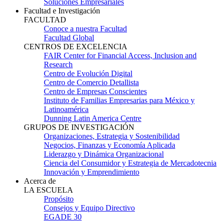
Soluciones Empresariales
Facultad e Investigación
FACULTAD
Conoce a nuestra Facultad
Facultad Global
CENTROS DE EXCELENCIA
FAIR Center for Financial Access, Inclusion and
Research
Centro de Evolución Digital
Centro de Comercio Detallista
Centro de Empresas Conscientes
Instituto de Familias Empresarias para México y
Latinoamérica
Dunning Latin America Centre
GRUPOS DE INVESTIGACIÓN
Organizaciones, Estrategia y Sostenibilidad
Negocios, Finanzas y Economía Aplicada
Liderazgo y Dinámica Organizacional
Ciencia del Consumidor y Estrategia de Mercadotecnia
Innovación y Emprendimiento
Acerca de
LA ESCUELA
Propósito
Consejos y Equipo Directivo
EGADE 30