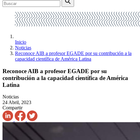
Inicio
Noticias
Reconoce AIB a profesor EGADE por su contribución a la
capacidad científica de América Latina
Reconoce AIB a profesor EGADE por su
contribución a la capacidad científica de América
Latina
Noticias
24 Abril, 2023
Compartir