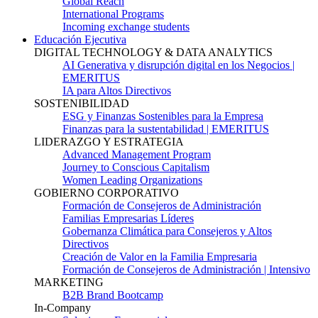
Global Reach
International Programs
Incoming exchange students
Educación Ejecutiva
DIGITAL TECHNOLOGY & DATA ANALYTICS
AI Generativa y disrupción digital en los Negocios |
EMERITUS
IA para Altos Directivos
SOSTENIBILIDAD
ESG y Finanzas Sostenibles para la Empresa
Finanzas para la sustentabilidad | EMERITUS
LIDERAZGO Y ESTRATEGIA
Advanced Management Program
Journey to Conscious Capitalism
Women Leading Organizations
GOBIERNO CORPORATIVO
Formación de Consejeros de Administración
Familias Empresarias Líderes
Gobernanza Climática para Consejeros y Altos
Directivos
Creación de Valor en la Familia Empresaria
Formación de Consejeros de Administración | Intensivo
MARKETING
B2B Brand Bootcamp
In-Company