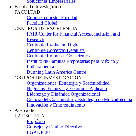
Soluciones Empresariales
Facultad e Investigación
FACULTAD
Conoce a nuestra Facultad
Facultad Global
CENTROS DE EXCELENCIA
FAIR Center for Financial Access, Inclusion and
Research
Centro de Evolución Digital
Centro de Comercio Detallista
Centro de Empresas Conscientes
Instituto de Familias Empresarias para México y
Latinoamérica
Dunning Latin America Centre
GRUPOS DE INVESTIGACIÓN
Organizaciones, Estrategia y Sostenibilidad
Negocios, Finanzas y Economía Aplicada
Liderazgo y Dinámica Organizacional
Ciencia del Consumidor y Estrategia de Mercadotecnia
Innovación y Emprendimiento
Acerca de
LA ESCUELA
Propósito
Consejos y Equipo Directivo
EGADE 30