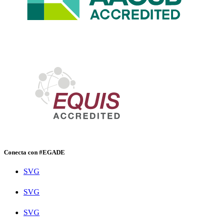
Conecta con #EGADE
SVG
SVG
SVG