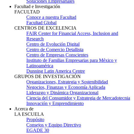
Soluciones Empresariales
Facultad e Investigación
FACULTAD
Conoce a nuestra Facultad
Facultad Global
CENTROS DE EXCELENCIA
FAIR Center for Financial Access, Inclusion and
Research
Centro de Evolución Digital
Centro de Comercio Detallista
Centro de Empresas Conscientes
Instituto de Familias Empresarias para México y
Latinoamérica
Dunning Latin America Centre
GRUPOS DE INVESTIGACIÓN
Organizaciones, Estrategia y Sostenibilidad
Negocios, Finanzas y Economía Aplicada
Liderazgo y Dinámica Organizacional
Ciencia del Consumidor y Estrategia de Mercadotecnia
Innovación y Emprendimiento
Acerca de
LA ESCUELA
Propósito
Consejos y Equipo Directivo
EGADE 30