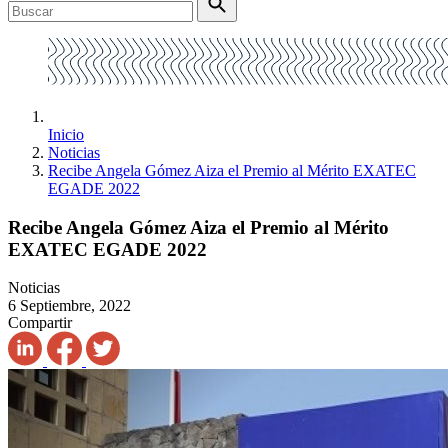
Inicio
Noticias
Recibe Angela Gómez Aiza el Premio al Mérito EXATEC
EGADE 2022
Recibe Angela Gómez Aiza el Premio al Mérito
EXATEC EGADE 2022
Noticias
6 Septiembre, 2022
Compartir