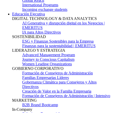
Global Reach
International Programs
Incoming exchange students
Educación Ejecutiva
DIGITAL TECHNOLOGY & DATA ANALYTICS
AI Generativa y disrupción digital en los Negocios |
EMERITUS
IA para Altos Directivos
SOSTENIBILIDAD
ESG y Finanzas Sostenibles para la Empresa
Finanzas para la sustentabilidad | EMERITUS
LIDERAZGO Y ESTRATEGIA
Advanced Management Program
Journey to Conscious Capitalism
Women Leading Organizations
GOBIERNO CORPORATIVO
Formación de Consejeros de Administración
Familias Empresarias Líderes
Gobernanza Climática para Consejeros y Altos
Directivos
Creación de Valor en la Familia Empresaria
Formación de Consejeros de Administración | Intensivo
MARKETING
B2B Brand Bootcamp
In-Company