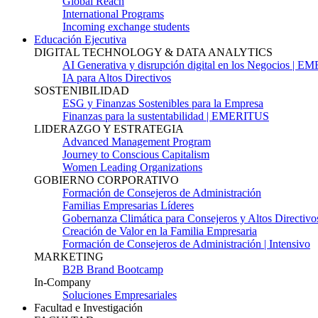
Global Reach
International Programs
Incoming exchange students
Educación Ejecutiva
DIGITAL TECHNOLOGY & DATA ANALYTICS
AI Generativa y disrupción digital en los Negocios | 
IA para Altos Directivos
SOSTENIBILIDAD
ESG y Finanzas Sostenibles para la Empresa
Finanzas para la sustentabilidad | EMERITUS
LIDERAZGO Y ESTRATEGIA
Advanced Management Program
Journey to Conscious Capitalism
Women Leading Organizations
GOBIERNO CORPORATIVO
Formación de Consejeros de Administración
Familias Empresarias Líderes
Gobernanza Climática para Consejeros y Altos Directivo
Creación de Valor en la Familia Empresaria
Formación de Consejeros de Administración | Intensivo
MARKETING
B2B Brand Bootcamp
In-Company
Soluciones Empresariales
Facultad e Investigación