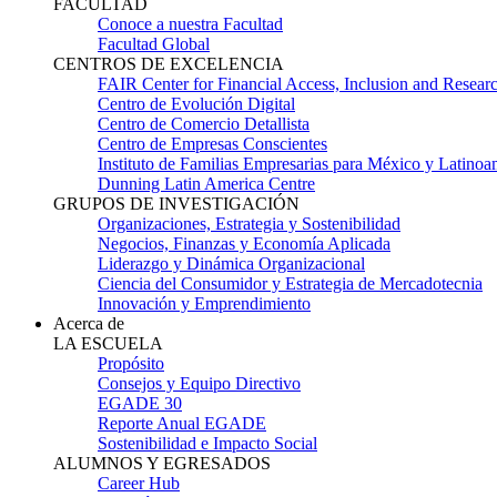
FACULTAD
Conoce a nuestra Facultad
Facultad Global
CENTROS DE EXCELENCIA
FAIR Center for Financial Access, Inclusion and Resear
Centro de Evolución Digital
Centro de Comercio Detallista
Centro de Empresas Conscientes
Instituto de Familias Empresarias para México y Latinoa
Dunning Latin America Centre
GRUPOS DE INVESTIGACIÓN
Organizaciones, Estrategia y Sostenibilidad
Negocios, Finanzas y Economía Aplicada
Liderazgo y Dinámica Organizacional
Ciencia del Consumidor y Estrategia de Mercadotecnia
Innovación y Emprendimiento
Acerca de
LA ESCUELA
Propósito
Consejos y Equipo Directivo
EGADE 30
Reporte Anual EGADE
Sostenibilidad e Impacto Social
ALUMNOS Y EGRESADOS
Career Hub