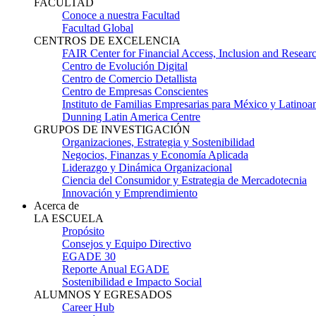
FACULTAD
Conoce a nuestra Facultad
Facultad Global
CENTROS DE EXCELENCIA
FAIR Center for Financial Access, Inclusion and Resear
Centro de Evolución Digital
Centro de Comercio Detallista
Centro de Empresas Conscientes
Instituto de Familias Empresarias para México y Latinoa
Dunning Latin America Centre
GRUPOS DE INVESTIGACIÓN
Organizaciones, Estrategia y Sostenibilidad
Negocios, Finanzas y Economía Aplicada
Liderazgo y Dinámica Organizacional
Ciencia del Consumidor y Estrategia de Mercadotecnia
Innovación y Emprendimiento
Acerca de
LA ESCUELA
Propósito
Consejos y Equipo Directivo
EGADE 30
Reporte Anual EGADE
Sostenibilidad e Impacto Social
ALUMNOS Y EGRESADOS
Career Hub