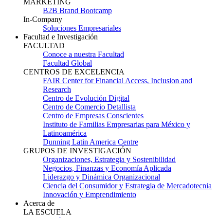
MARKETING
B2B Brand Bootcamp
In-Company
Soluciones Empresariales
Facultad e Investigación
FACULTAD
Conoce a nuestra Facultad
Facultad Global
CENTROS DE EXCELENCIA
FAIR Center for Financial Access, Inclusion and
Research
Centro de Evolución Digital
Centro de Comercio Detallista
Centro de Empresas Conscientes
Instituto de Familias Empresarias para México y
Latinoamérica
Dunning Latin America Centre
GRUPOS DE INVESTIGACIÓN
Organizaciones, Estrategia y Sostenibilidad
Negocios, Finanzas y Economía Aplicada
Liderazgo y Dinámica Organizacional
Ciencia del Consumidor y Estrategia de Mercadotecnia
Innovación y Emprendimiento
Acerca de
LA ESCUELA