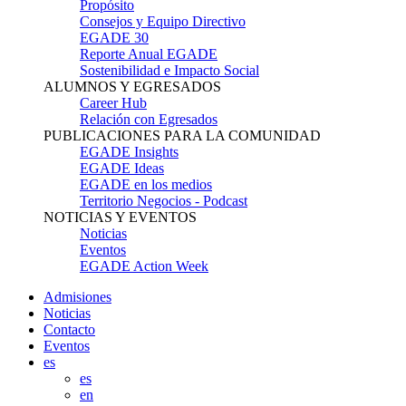
Propósito
Consejos y Equipo Directivo
EGADE 30
Reporte Anual EGADE
Sostenibilidad e Impacto Social
ALUMNOS Y EGRESADOS
Career Hub
Relación con Egresados
PUBLICACIONES PARA LA COMUNIDAD
EGADE Insights
EGADE Ideas
EGADE en los medios
Territorio Negocios - Podcast
NOTICIAS Y EVENTOS
Noticias
Eventos
EGADE Action Week
Admisiones
Noticias
Contacto
Eventos
es
es
en