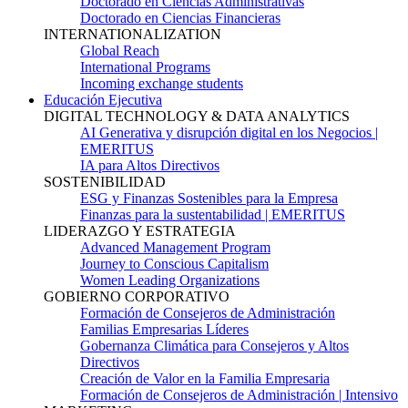
Doctorado en Ciencias Administrativas
Doctorado en Ciencias Financieras
INTERNATIONALIZATION
Global Reach
International Programs
Incoming exchange students
Educación Ejecutiva
DIGITAL TECHNOLOGY & DATA ANALYTICS
AI Generativa y disrupción digital en los Negocios |
EMERITUS
IA para Altos Directivos
SOSTENIBILIDAD
ESG y Finanzas Sostenibles para la Empresa
Finanzas para la sustentabilidad | EMERITUS
LIDERAZGO Y ESTRATEGIA
Advanced Management Program
Journey to Conscious Capitalism
Women Leading Organizations
GOBIERNO CORPORATIVO
Formación de Consejeros de Administración
Familias Empresarias Líderes
Gobernanza Climática para Consejeros y Altos
Directivos
Creación de Valor en la Familia Empresaria
Formación de Consejeros de Administración | Intensivo