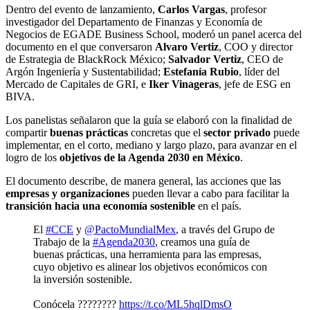
Dentro del evento de lanzamiento,
Carlos Vargas
, profesor
investigador del Departamento de Finanzas y Economía de
Negocios de EGADE Business School, moderó un panel acerca del
documento en el que conversaron
Alvaro Vertiz
, COO y director
de Estrategia de BlackRock México;
Salvador Vertiz
, CEO de
Argón Ingeniería y Sustentabilidad;
Estefanía Rubio
, líder del
Mercado de Capitales de GRI, e
Iker Vinageras
, jefe de ESG en
BIVA.
Los panelistas señalaron que la guía se elaboró con la finalidad de
compartir
buenas prácticas
concretas que el
sector privado
puede
implementar, en el corto, mediano y largo plazo, para avanzar en el
logro de los
objetivos de la Agenda 2030 en México
.
El documento describe, de manera general, las acciones que las
empresas y organizaciones
pueden llevar a cabo para facilitar la
transición hacia una economía sostenible
en el país.
El
#CCE
y
@PactoMundialMex
, a través del Grupo de
Trabajo de la
#Agenda2030
, creamos una guía de
buenas prácticas, una herramienta para las empresas,
cuyo objetivo es alinear los objetivos económicos con
la inversión sostenible.
Conócela ????????
https://t.co/ML5hqlDmsO