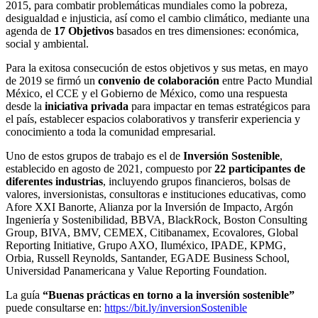
2015, para combatir problemáticas mundiales como la pobreza,
desigualdad e injusticia, así como el cambio climático, mediante una
agenda de
17 Objetivos
basados en tres dimensiones: económica,
social y ambiental.
Para la exitosa consecución de estos objetivos y sus metas, en mayo
de 2019 se firmó un
convenio de colaboración
entre Pacto Mundial
México, el CCE y el Gobierno de México, como una respuesta
desde la
iniciativa privada
para impactar en temas estratégicos para
el país, establecer espacios colaborativos y transferir experiencia y
conocimiento a toda la comunidad empresarial.
Uno de estos grupos de trabajo es el de
Inversión Sostenible
,
establecido en agosto de 2021, compuesto por
22 participantes de
diferentes industrias
, incluyendo grupos financieros, bolsas de
valores, inversionistas, consultoras e instituciones educativas, como
Afore XXI Banorte, Alianza por la Inversión de Impacto, Argón
Ingeniería y Sostenibilidad, BBVA, BlackRock, Boston Consulting
Group, BIVA, BMV, CEMEX, Citibanamex, Ecovalores, Global
Reporting Initiative, Grupo AXO, Iluméxico, IPADE, KPMG,
Orbia, Russell Reynolds, Santander, EGADE Business School,
Universidad Panamericana y Value Reporting Foundation.
La guía
“Buenas prácticas en torno a la inversión sostenible”
puede consultarse
en:
https://bit.ly/inversionSostenible