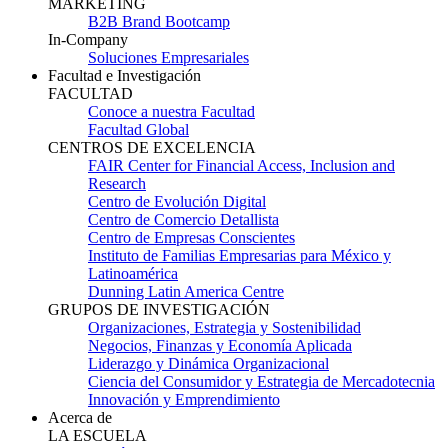
MARKETING
B2B Brand Bootcamp
In-Company
Soluciones Empresariales
Facultad e Investigación
FACULTAD
Conoce a nuestra Facultad
Facultad Global
CENTROS DE EXCELENCIA
FAIR Center for Financial Access, Inclusion and
Research
Centro de Evolución Digital
Centro de Comercio Detallista
Centro de Empresas Conscientes
Instituto de Familias Empresarias para México y
Latinoamérica
Dunning Latin America Centre
GRUPOS DE INVESTIGACIÓN
Organizaciones, Estrategia y Sostenibilidad
Negocios, Finanzas y Economía Aplicada
Liderazgo y Dinámica Organizacional
Ciencia del Consumidor y Estrategia de Mercadotecnia
Innovación y Emprendimiento
Acerca de
LA ESCUELA