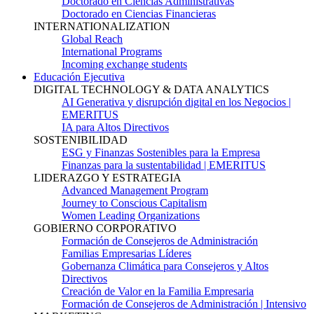
Doctorado en Ciencias Administrativas
Doctorado en Ciencias Financieras
INTERNATIONALIZATION
Global Reach
International Programs
Incoming exchange students
Educación Ejecutiva
DIGITAL TECHNOLOGY & DATA ANALYTICS
AI Generativa y disrupción digital en los Negocios |
EMERITUS
IA para Altos Directivos
SOSTENIBILIDAD
ESG y Finanzas Sostenibles para la Empresa
Finanzas para la sustentabilidad | EMERITUS
LIDERAZGO Y ESTRATEGIA
Advanced Management Program
Journey to Conscious Capitalism
Women Leading Organizations
GOBIERNO CORPORATIVO
Formación de Consejeros de Administración
Familias Empresarias Líderes
Gobernanza Climática para Consejeros y Altos
Directivos
Creación de Valor en la Familia Empresaria
Formación de Consejeros de Administración | Intensivo