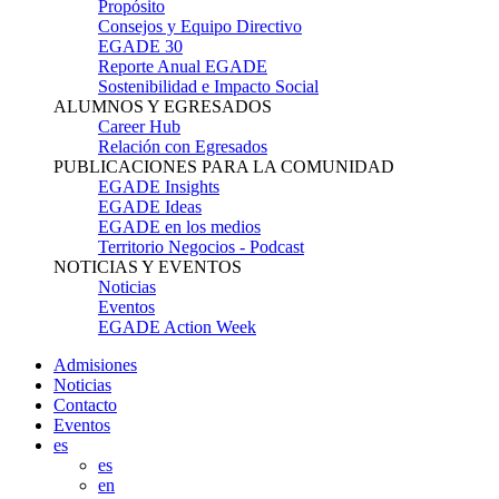
Propósito
Consejos y Equipo Directivo
EGADE 30
Reporte Anual EGADE
Sostenibilidad e Impacto Social
ALUMNOS Y EGRESADOS
Career Hub
Relación con Egresados
PUBLICACIONES PARA LA COMUNIDAD
EGADE Insights
EGADE Ideas
EGADE en los medios
Territorio Negocios - Podcast
NOTICIAS Y EVENTOS
Noticias
Eventos
EGADE Action Week
Admisiones
Noticias
Contacto
Eventos
es
es
en