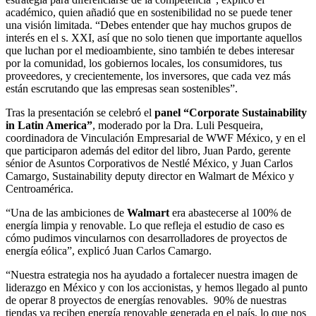
académico, quien añadió que en sostenibilidad no se puede tener
una visión limitada. “Debes entender que hay muchos grupos de
interés en el s. XXI, así que no solo tienen que importante aquellos
que luchan por el medioambiente, sino también te debes interesar
por la comunidad, los gobiernos locales, los consumidores, tus
proveedores, y crecientemente, los inversores, que cada vez más
están escrutando que las empresas sean sostenibles”.
Tras la presentación se celebró el
panel “Corporate Sustainability
in Latin America”
, moderado por la Dra. Luli Pesqueira,
coordinadora de Vinculación Empresarial de WWF México, y en el
que participaron además del editor del libro, Juan Pardo, gerente
sénior de Asuntos Corporativos de Nestlé México, y Juan Carlos
Camargo, Sustainability deputy director en Walmart de México y
Centroamérica.
“Una de las ambiciones de
Walmart
era abastecerse al 100% de
energía limpia y renovable. Lo que refleja el estudio de caso es
cómo pudimos vincularnos con desarrolladores de proyectos de
energía eólica”, explicó Juan Carlos Camargo.
“Nuestra estrategia nos ha ayudado a fortalecer nuestra imagen de
liderazgo en México y con los accionistas, y hemos llegado al punto
de operar 8 proyectos de energías renovables. 90% de nuestras
tiendas ya reciben energía renovable generada en el país, lo que nos