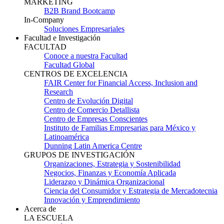
MARKETING
B2B Brand Bootcamp
In-Company
Soluciones Empresariales
Facultad e Investigación
FACULTAD
Conoce a nuestra Facultad
Facultad Global
CENTROS DE EXCELENCIA
FAIR Center for Financial Access, Inclusion and
Research
Centro de Evolución Digital
Centro de Comercio Detallista
Centro de Empresas Conscientes
Instituto de Familias Empresarias para México y
Latinoamérica
Dunning Latin America Centre
GRUPOS DE INVESTIGACIÓN
Organizaciones, Estrategia y Sostenibilidad
Negocios, Finanzas y Economía Aplicada
Liderazgo y Dinámica Organizacional
Ciencia del Consumidor y Estrategia de Mercadotecnia
Innovación y Emprendimiento
Acerca de
LA ESCUELA