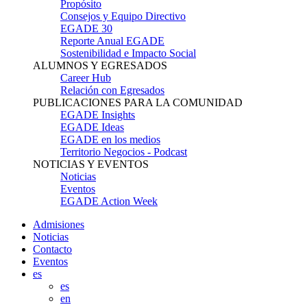
Propósito
Consejos y Equipo Directivo
EGADE 30
Reporte Anual EGADE
Sostenibilidad e Impacto Social
ALUMNOS Y EGRESADOS
Career Hub
Relación con Egresados
PUBLICACIONES PARA LA COMUNIDAD
EGADE Insights
EGADE Ideas
EGADE en los medios
Territorio Negocios - Podcast
NOTICIAS Y EVENTOS
Noticias
Eventos
EGADE Action Week
Admisiones
Noticias
Contacto
Eventos
es
es
en