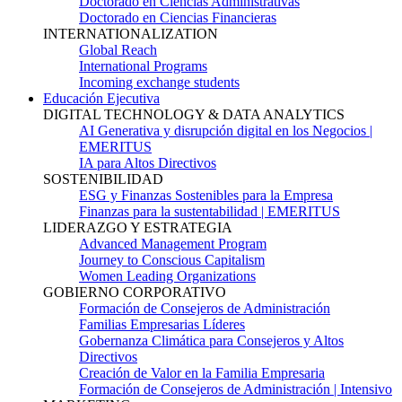
Doctorado en Ciencias Administrativas
Doctorado en Ciencias Financieras
INTERNATIONALIZATION
Global Reach
International Programs
Incoming exchange students
Educación Ejecutiva
DIGITAL TECHNOLOGY & DATA ANALYTICS
AI Generativa y disrupción digital en los Negocios |
EMERITUS
IA para Altos Directivos
SOSTENIBILIDAD
ESG y Finanzas Sostenibles para la Empresa
Finanzas para la sustentabilidad | EMERITUS
LIDERAZGO Y ESTRATEGIA
Advanced Management Program
Journey to Conscious Capitalism
Women Leading Organizations
GOBIERNO CORPORATIVO
Formación de Consejeros de Administración
Familias Empresarias Líderes
Gobernanza Climática para Consejeros y Altos
Directivos
Creación de Valor en la Familia Empresaria
Formación de Consejeros de Administración | Intensivo