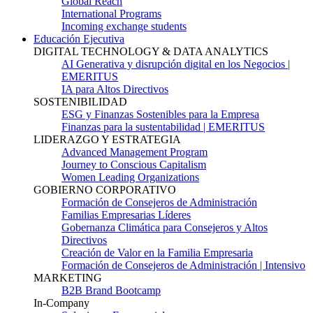
Global Reach
International Programs
Incoming exchange students
Educación Ejecutiva
DIGITAL TECHNOLOGY & DATA ANALYTICS
AI Generativa y disrupción digital en los Negocios |
EMERITUS
IA para Altos Directivos
SOSTENIBILIDAD
ESG y Finanzas Sostenibles para la Empresa
Finanzas para la sustentabilidad | EMERITUS
LIDERAZGO Y ESTRATEGIA
Advanced Management Program
Journey to Conscious Capitalism
Women Leading Organizations
GOBIERNO CORPORATIVO
Formación de Consejeros de Administración
Familias Empresarias Líderes
Gobernanza Climática para Consejeros y Altos
Directivos
Creación de Valor en la Familia Empresaria
Formación de Consejeros de Administración | Intensivo
MARKETING
B2B Brand Bootcamp
In-Company