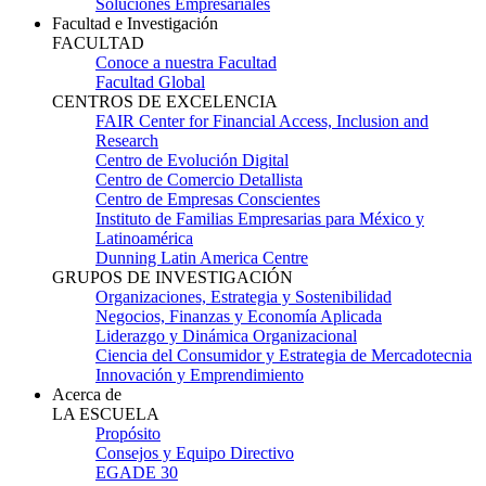
Soluciones Empresariales
Facultad e Investigación
FACULTAD
Conoce a nuestra Facultad
Facultad Global
CENTROS DE EXCELENCIA
FAIR Center for Financial Access, Inclusion and
Research
Centro de Evolución Digital
Centro de Comercio Detallista
Centro de Empresas Conscientes
Instituto de Familias Empresarias para México y
Latinoamérica
Dunning Latin America Centre
GRUPOS DE INVESTIGACIÓN
Organizaciones, Estrategia y Sostenibilidad
Negocios, Finanzas y Economía Aplicada
Liderazgo y Dinámica Organizacional
Ciencia del Consumidor y Estrategia de Mercadotecnia
Innovación y Emprendimiento
Acerca de
LA ESCUELA
Propósito
Consejos y Equipo Directivo
EGADE 30