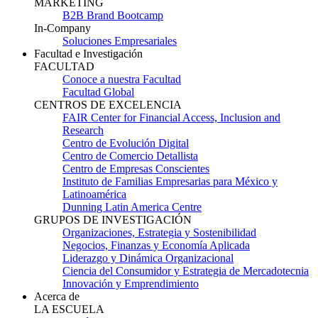
MARKETING
B2B Brand Bootcamp
In-Company
Soluciones Empresariales
Facultad e Investigación
FACULTAD
Conoce a nuestra Facultad
Facultad Global
CENTROS DE EXCELENCIA
FAIR Center for Financial Access, Inclusion and
Research
Centro de Evolución Digital
Centro de Comercio Detallista
Centro de Empresas Conscientes
Instituto de Familias Empresarias para México y
Latinoamérica
Dunning Latin America Centre
GRUPOS DE INVESTIGACIÓN
Organizaciones, Estrategia y Sostenibilidad
Negocios, Finanzas y Economía Aplicada
Liderazgo y Dinámica Organizacional
Ciencia del Consumidor y Estrategia de Mercadotecnia
Innovación y Emprendimiento
Acerca de
LA ESCUELA