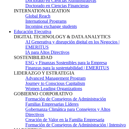
Doctorado en Ciencias Administrativas
Doctorado en Ciencias Financieras
INTERNATIONALIZATION
Global Reach
International Programs
Incoming exchange students
Educación Ejecutiva
DIGITAL TECHNOLOGY & DATA ANALYTICS
AI Generativa y disrupción digital en los Negocios |
EMERITUS
IA para Altos Directivos
SOSTENIBILIDAD
ESG y Finanzas Sostenibles para la Empresa
Finanzas para la sustentabilidad | EMERITUS
LIDERAZGO Y ESTRATEGIA
Advanced Management Program
Journey to Conscious Capitalism
Women Leading Organizations
GOBIERNO CORPORATIVO
Formación de Consejeros de Administración
Familias Empresarias Líderes
Gobernanza Climática para Consejeros y Altos
Directivos
Creación de Valor en la Familia Empresaria
Formación de Consejeros de Administración | Intensivo