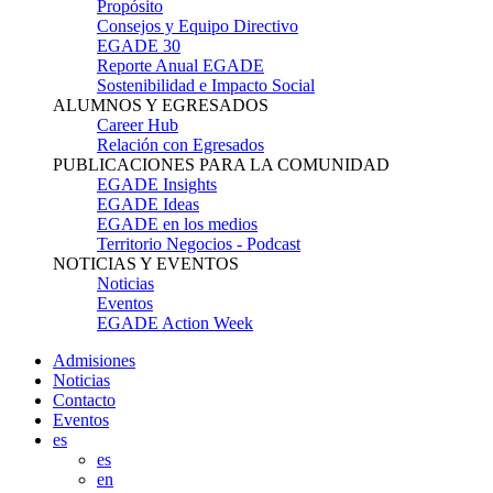
Propósito
Consejos y Equipo Directivo
EGADE 30
Reporte Anual EGADE
Sostenibilidad e Impacto Social
ALUMNOS Y EGRESADOS
Career Hub
Relación con Egresados
PUBLICACIONES PARA LA COMUNIDAD
EGADE Insights
EGADE Ideas
EGADE en los medios
Territorio Negocios - Podcast
NOTICIAS Y EVENTOS
Noticias
Eventos
EGADE Action Week
Admisiones
Noticias
Contacto
Eventos
es
es
en