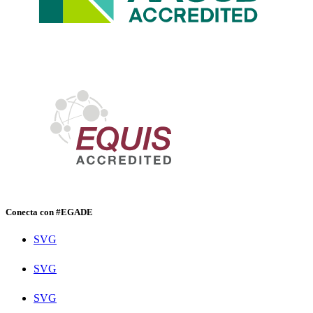
Conecta con #EGADE
SVG
SVG
SVG