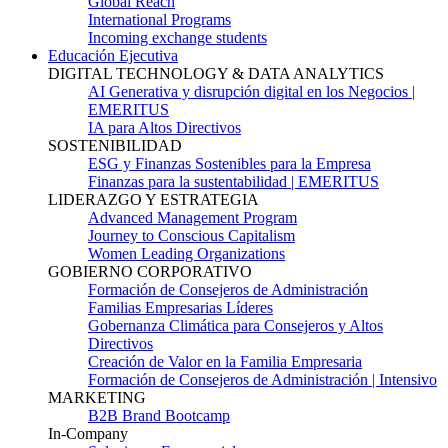
Global Reach
International Programs
Incoming exchange students
Educación Ejecutiva
DIGITAL TECHNOLOGY & DATA ANALYTICS
AI Generativa y disrupción digital en los Negocios |
EMERITUS
IA para Altos Directivos
SOSTENIBILIDAD
ESG y Finanzas Sostenibles para la Empresa
Finanzas para la sustentabilidad | EMERITUS
LIDERAZGO Y ESTRATEGIA
Advanced Management Program
Journey to Conscious Capitalism
Women Leading Organizations
GOBIERNO CORPORATIVO
Formación de Consejeros de Administración
Familias Empresarias Líderes
Gobernanza Climática para Consejeros y Altos
Directivos
Creación de Valor en la Familia Empresaria
Formación de Consejeros de Administración | Intensivo
MARKETING
B2B Brand Bootcamp
In-Company