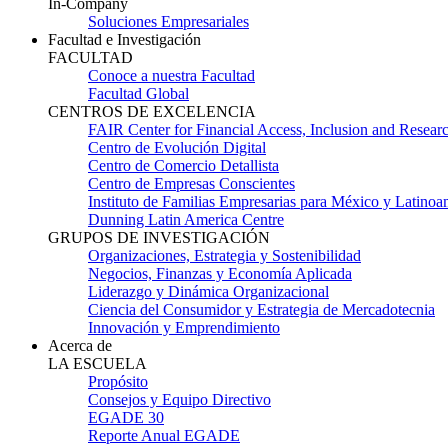
In-Company
Soluciones Empresariales
Facultad e Investigación
FACULTAD
Conoce a nuestra Facultad
Facultad Global
CENTROS DE EXCELENCIA
FAIR Center for Financial Access, Inclusion and Resear
Centro de Evolución Digital
Centro de Comercio Detallista
Centro de Empresas Conscientes
Instituto de Familias Empresarias para México y Latinoa
Dunning Latin America Centre
GRUPOS DE INVESTIGACIÓN
Organizaciones, Estrategia y Sostenibilidad
Negocios, Finanzas y Economía Aplicada
Liderazgo y Dinámica Organizacional
Ciencia del Consumidor y Estrategia de Mercadotecnia
Innovación y Emprendimiento
Acerca de
LA ESCUELA
Propósito
Consejos y Equipo Directivo
EGADE 30
Reporte Anual EGADE