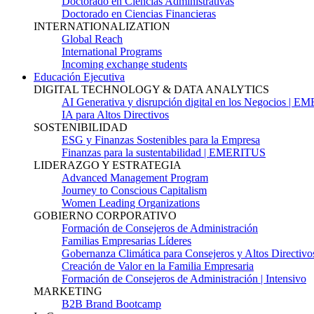
Doctorado en Ciencias Administrativas
Doctorado en Ciencias Financieras
INTERNATIONALIZATION
Global Reach
International Programs
Incoming exchange students
Educación Ejecutiva
DIGITAL TECHNOLOGY & DATA ANALYTICS
AI Generativa y disrupción digital en los Negocios | 
IA para Altos Directivos
SOSTENIBILIDAD
ESG y Finanzas Sostenibles para la Empresa
Finanzas para la sustentabilidad | EMERITUS
LIDERAZGO Y ESTRATEGIA
Advanced Management Program
Journey to Conscious Capitalism
Women Leading Organizations
GOBIERNO CORPORATIVO
Formación de Consejeros de Administración
Familias Empresarias Líderes
Gobernanza Climática para Consejeros y Altos Directivo
Creación de Valor en la Familia Empresaria
Formación de Consejeros de Administración | Intensivo
MARKETING
B2B Brand Bootcamp