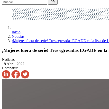
Inicio
Noticias
¡Mujeres fuera de serie! Tres egresadas EGADE en la lista de 
¡Mujeres fuera de serie! Tres egresadas EGADE en la 
Noticias
18 Abril, 2022
Compartir