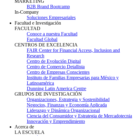
MARKETING
B2B Brand Bootcamp
In-Company
Soluciones Empresariales
Facultad e Investigación
FACULTAD
Conoce a nuestra Facultad
Facultad Global
CENTROS DE EXCELENCIA
FAIR Center for Financial Access, Inclusion and
Research
Centro de Evolución Digital
Centro de Comercio Detallista
Centro de Empresas Conscientes
Instituto de Familias Empresarias para México y
Latinoamérica
Dunning Latin America Centre
GRUPOS DE INVESTIGACIÓN
Organizaciones, Estrategia y Sostenibilidad
Negocios, Finanzas y Economía Aplicada
Liderazgo y Dinámica Organizacional
Ciencia del Consumidor y Estrategia de Mercadotecnia
Innovación y Emprendimiento
Acerca de
LA ESCUELA