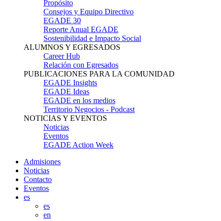
Propósito
Consejos y Equipo Directivo
EGADE 30
Reporte Anual EGADE
Sostenibilidad e Impacto Social
ALUMNOS Y EGRESADOS
Career Hub
Relación con Egresados
PUBLICACIONES PARA LA COMUNIDAD
EGADE Insights
EGADE Ideas
EGADE en los medios
Territorio Negocios - Podcast
NOTICIAS Y EVENTOS
Noticias
Eventos
EGADE Action Week
Admisiones
Noticias
Contacto
Eventos
es
es
en