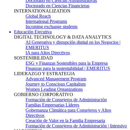
Doctorado en Ciencias Administrativas
Doctorado en Ciencias Financieras
INTERNATIONALIZATION
Global Reach
International Programs
Incoming exchange students
Educación Ejecutiva
DIGITAL TECHNOLOGY & DATA ANALYTICS
AI Generativa y disrupción digital en los Negocios |
EMERITUS
IA para Altos Directivos
SOSTENIBILIDAD
ESG y Finanzas Sostenibles para la Empresa
Finanzas para la sustentabilidad | EMERITUS
LIDERAZGO Y ESTRATEGIA
Advanced Management Program
Journey to Conscious Capitalism
Women Leading Organizations
GOBIERNO CORPORATIVO
Formación de Consejeros de Administración
Familias Empresarias Líderes
Gobernanza Climática para Consejeros y Altos
Directivos
Creación de Valor en la Familia Empresaria
Formación de Consejeros de Administración | Intensivo