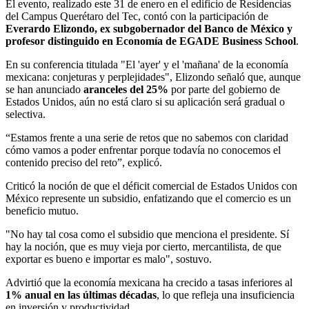
El evento, realizado este 31 de enero en el edificio de Residencias
del Campus Querétaro del Tec, contó con la participación de
Everardo Elizondo, ex subgobernador del Banco de México y
profesor distinguido en Economía de EGADE Business School
.
En su conferencia titulada "El 'ayer' y el 'mañana' de la economía
mexicana: conjeturas y perplejidades", Elizondo señaló que, aunque
se han anunciado
aranceles del 25%
por parte del gobierno de
Estados Unidos, aún no está claro si su aplicación será gradual o
selectiva.
“Estamos frente a una serie de retos que no sabemos con claridad
cómo vamos a poder enfrentar porque todavía no conocemos el
contenido preciso del reto”, explicó.
Criticó la noción de que el déficit comercial de Estados Unidos con
México represente un subsidio, enfatizando que el comercio es un
beneficio mutuo.
"No hay tal cosa como el subsidio que menciona el presidente. Sí
hay la noción, que es muy vieja por cierto, mercantilista, de que
exportar es bueno e importar es malo", sostuvo.
Advirtió que la economía mexicana ha crecido a tasas inferiores al
1% anual en las últimas décadas
, lo que refleja una insuficiencia
en inversión y productividad.