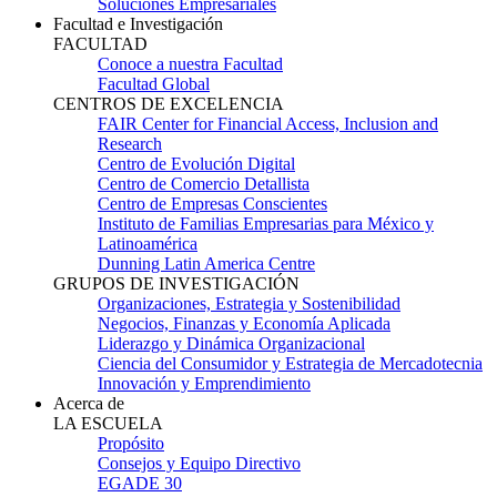
Soluciones Empresariales
Facultad e Investigación
FACULTAD
Conoce a nuestra Facultad
Facultad Global
CENTROS DE EXCELENCIA
FAIR Center for Financial Access, Inclusion and
Research
Centro de Evolución Digital
Centro de Comercio Detallista
Centro de Empresas Conscientes
Instituto de Familias Empresarias para México y
Latinoamérica
Dunning Latin America Centre
GRUPOS DE INVESTIGACIÓN
Organizaciones, Estrategia y Sostenibilidad
Negocios, Finanzas y Economía Aplicada
Liderazgo y Dinámica Organizacional
Ciencia del Consumidor y Estrategia de Mercadotecnia
Innovación y Emprendimiento
Acerca de
LA ESCUELA
Propósito
Consejos y Equipo Directivo
EGADE 30