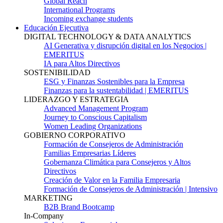
Global Reach
International Programs
Incoming exchange students
Educación Ejecutiva
DIGITAL TECHNOLOGY & DATA ANALYTICS
AI Generativa y disrupción digital en los Negocios |
EMERITUS
IA para Altos Directivos
SOSTENIBILIDAD
ESG y Finanzas Sostenibles para la Empresa
Finanzas para la sustentabilidad | EMERITUS
LIDERAZGO Y ESTRATEGIA
Advanced Management Program
Journey to Conscious Capitalism
Women Leading Organizations
GOBIERNO CORPORATIVO
Formación de Consejeros de Administración
Familias Empresarias Líderes
Gobernanza Climática para Consejeros y Altos
Directivos
Creación de Valor en la Familia Empresaria
Formación de Consejeros de Administración | Intensivo
MARKETING
B2B Brand Bootcamp
In-Company