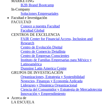
MARKETING
B2B Brand Bootcamp
In-Company
Soluciones Empresariales
Facultad e Investigación
FACULTAD
Conoce a nuestra Facultad
Facultad Global
CENTROS DE EXCELENCIA
FAIR Center for Financial Access, Inclusion and
Research
Centro de Evolución Digital
Centro de Comercio Detallista
Centro de Empresas Conscientes
Instituto de Familias Empresarias para México y
Latinoamérica
Dunning Latin America Centre
GRUPOS DE INVESTIGACIÓN
Organizaciones, Estrategia y Sostenibilidad
Negocios, Finanzas y Economía Aplicada
Liderazgo y Dinámica Organizacional
Ciencia del Consumidor y Estrategia de Mercadotecnia
Innovación y Emprendimiento
Acerca de
LA ESCUELA