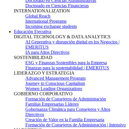
Doctorado en Ciencias Administrativas
Doctorado en Ciencias Financieras
INTERNATIONALIZATION
Global Reach
International Programs
Incoming exchange students
Educación Ejecutiva
DIGITAL TECHNOLOGY & DATA ANALYTICS
AI Generativa y disrupción digital en los Negocios |
EMERITUS
IA para Altos Directivos
SOSTENIBILIDAD
ESG y Finanzas Sostenibles para la Empresa
Finanzas para la sustentabilidad | EMERITUS
LIDERAZGO Y ESTRATEGIA
Advanced Management Program
Journey to Conscious Capitalism
Women Leading Organizations
GOBIERNO CORPORATIVO
Formación de Consejeros de Administración
Familias Empresarias Líderes
Gobernanza Climática para Consejeros y Altos
Directivos
Creación de Valor en la Familia Empresaria
Formación de Consejeros de Administración | Intensivo