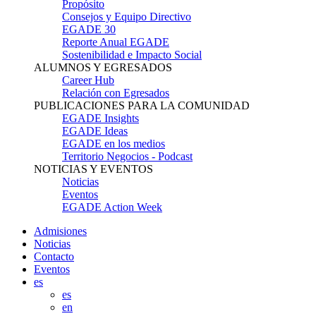
Propósito
Consejos y Equipo Directivo
EGADE 30
Reporte Anual EGADE
Sostenibilidad e Impacto Social
ALUMNOS Y EGRESADOS
Career Hub
Relación con Egresados
PUBLICACIONES PARA LA COMUNIDAD
EGADE Insights
EGADE Ideas
EGADE en los medios
Territorio Negocios - Podcast
NOTICIAS Y EVENTOS
Noticias
Eventos
EGADE Action Week
Admisiones
Noticias
Contacto
Eventos
es
es
en