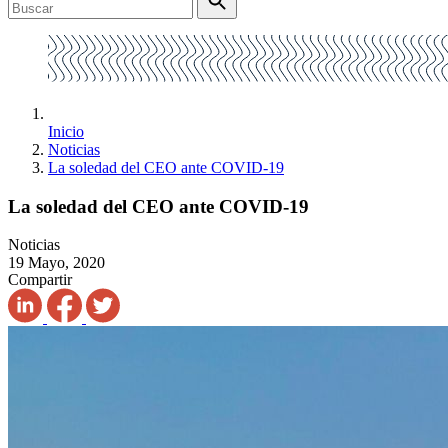
Inicio
Noticias
La soledad del CEO ante COVID-19
La soledad del CEO ante COVID-19
Noticias
19 Mayo, 2020
Compartir