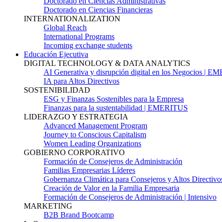
Doctorado en Ciencias Administrativas
Doctorado en Ciencias Financieras
INTERNATIONALIZATION
Global Reach
International Programs
Incoming exchange students
Educación Ejecutiva
DIGITAL TECHNOLOGY & DATA ANALYTICS
AI Generativa y disrupción digital en los Negocios | 
IA para Altos Directivos
SOSTENIBILIDAD
ESG y Finanzas Sostenibles para la Empresa
Finanzas para la sustentabilidad | EMERITUS
LIDERAZGO Y ESTRATEGIA
Advanced Management Program
Journey to Conscious Capitalism
Women Leading Organizations
GOBIERNO CORPORATIVO
Formación de Consejeros de Administración
Familias Empresarias Líderes
Gobernanza Climática para Consejeros y Altos Directivo
Creación de Valor en la Familia Empresaria
Formación de Consejeros de Administración | Intensivo
MARKETING
B2B Brand Bootcamp