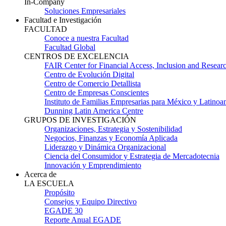
In-Company
Soluciones Empresariales
Facultad e Investigación
FACULTAD
Conoce a nuestra Facultad
Facultad Global
CENTROS DE EXCELENCIA
FAIR Center for Financial Access, Inclusion and Resear
Centro de Evolución Digital
Centro de Comercio Detallista
Centro de Empresas Conscientes
Instituto de Familias Empresarias para México y Latinoa
Dunning Latin America Centre
GRUPOS DE INVESTIGACIÓN
Organizaciones, Estrategia y Sostenibilidad
Negocios, Finanzas y Economía Aplicada
Liderazgo y Dinámica Organizacional
Ciencia del Consumidor y Estrategia de Mercadotecnia
Innovación y Emprendimiento
Acerca de
LA ESCUELA
Propósito
Consejos y Equipo Directivo
EGADE 30
Reporte Anual EGADE