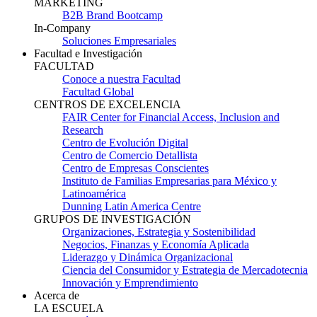
MARKETING
B2B Brand Bootcamp
In-Company
Soluciones Empresariales
Facultad e Investigación
FACULTAD
Conoce a nuestra Facultad
Facultad Global
CENTROS DE EXCELENCIA
FAIR Center for Financial Access, Inclusion and
Research
Centro de Evolución Digital
Centro de Comercio Detallista
Centro de Empresas Conscientes
Instituto de Familias Empresarias para México y
Latinoamérica
Dunning Latin America Centre
GRUPOS DE INVESTIGACIÓN
Organizaciones, Estrategia y Sostenibilidad
Negocios, Finanzas y Economía Aplicada
Liderazgo y Dinámica Organizacional
Ciencia del Consumidor y Estrategia de Mercadotecnia
Innovación y Emprendimiento
Acerca de
LA ESCUELA