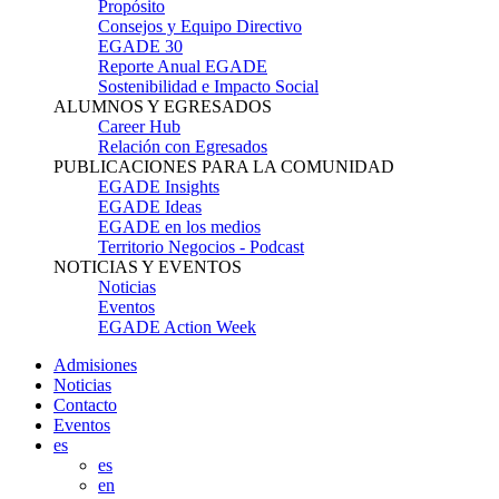
Propósito
Consejos y Equipo Directivo
EGADE 30
Reporte Anual EGADE
Sostenibilidad e Impacto Social
ALUMNOS Y EGRESADOS
Career Hub
Relación con Egresados
PUBLICACIONES PARA LA COMUNIDAD
EGADE Insights
EGADE Ideas
EGADE en los medios
Territorio Negocios - Podcast
NOTICIAS Y EVENTOS
Noticias
Eventos
EGADE Action Week
Admisiones
Noticias
Contacto
Eventos
es
es
en