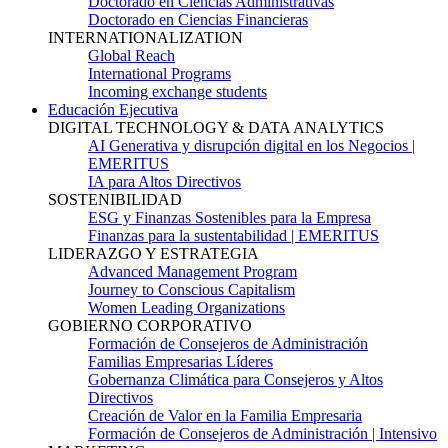
Doctorado en Ciencias Administrativas
Doctorado en Ciencias Financieras
INTERNATIONALIZATION
Global Reach
International Programs
Incoming exchange students
Educación Ejecutiva
DIGITAL TECHNOLOGY & DATA ANALYTICS
AI Generativa y disrupción digital en los Negocios |
EMERITUS
IA para Altos Directivos
SOSTENIBILIDAD
ESG y Finanzas Sostenibles para la Empresa
Finanzas para la sustentabilidad | EMERITUS
LIDERAZGO Y ESTRATEGIA
Advanced Management Program
Journey to Conscious Capitalism
Women Leading Organizations
GOBIERNO CORPORATIVO
Formación de Consejeros de Administración
Familias Empresarias Líderes
Gobernanza Climática para Consejeros y Altos
Directivos
Creación de Valor en la Familia Empresaria
Formación de Consejeros de Administración | Intensivo