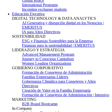
Global Reach
International Programs
Incoming exchange students
Educación Ejecutiva
DIGITAL TECHNOLOGY & DATA ANALYTICS
AI Generativa y disrupción digital en los Negocios |
EMERITUS
IA para Altos Directivos
SOSTENIBILIDAD
ESG y Finanzas Sostenibles para la Empresa
Finanzas para la sustentabilidad | EMERITUS
LIDERAZGO Y ESTRATEGIA
Advanced Management Program
Journey to Conscious Capitalism
Women Leading Organizations
GOBIERNO CORPORATIVO
Formación de Consejeros de Administración
Familias Empresarias Líderes
Gobernanza Climática para Consejeros y Altos
Directivos
Creación de Valor en la Familia Empresaria
Formación de Consejeros de Administración | Intensivo
MARKETING
B2B Brand Bootcamp
In-Company