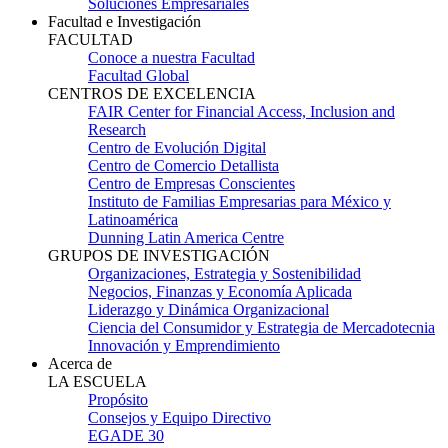
Soluciones Empresariales
Facultad e Investigación
FACULTAD
Conoce a nuestra Facultad
Facultad Global
CENTROS DE EXCELENCIA
FAIR Center for Financial Access, Inclusion and
Research
Centro de Evolución Digital
Centro de Comercio Detallista
Centro de Empresas Conscientes
Instituto de Familias Empresarias para México y
Latinoamérica
Dunning Latin America Centre
GRUPOS DE INVESTIGACIÓN
Organizaciones, Estrategia y Sostenibilidad
Negocios, Finanzas y Economía Aplicada
Liderazgo y Dinámica Organizacional
Ciencia del Consumidor y Estrategia de Mercadotecnia
Innovación y Emprendimiento
Acerca de
LA ESCUELA
Propósito
Consejos y Equipo Directivo
EGADE 30