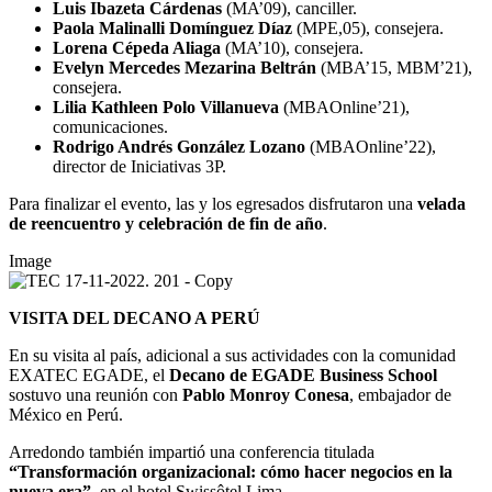
Luis Ibazeta Cárdenas
(MA’09), canciller.
Paola Malinalli Domínguez Díaz
(MPE,05), consejera.
Lorena Cépeda Aliaga
(MA’10), consejera.
Evelyn Mercedes Mezarina Beltrán
(MBA’15, MBM’21),
consejera.
Lilia Kathleen Polo Villanueva
(MBAOnline’21),
comunicaciones.
Rodrigo Andrés González Lozano
(MBAOnline’22),
director de Iniciativas 3P.
Para finalizar el evento, las y los egresados disfrutaron una
velada
de reencuentro y celebración de fin de año
.
Image
VISITA DEL DECANO A PERÚ
En su visita al país, adicional a sus actividades con la comunidad
EXATEC EGADE, el
Decano de EGADE Business School
sostuvo una reunión con
Pablo Monroy Conesa
, embajador de
México en Perú.
Arredondo también impartió una conferencia titulada
“Transformación organizacional: cómo hacer negocios en la
nueva era”
, en el hotel Swissôtel Lima.