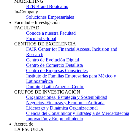
MARKETING
B2B Brand Bootcamp
In-Company
Soluciones Empresariales
Facultad e Investigación
FACULTAD
Conoce a nuestra Facultad
Facultad Global
CENTROS DE EXCELENCIA
FAIR Center for Financial Access, Inclusion and
Research
Centro de Evolución Digital
Centro de Comercio Detallista
Centro de Empresas Conscientes
Instituto de Familias Empresarias para México y
Latinoamérica
Dunning Latin America Centre
GRUPOS DE INVESTIGACIÓN
Organizaciones, Estrategia y Sostenibilidad
Negocios, Finanzas y Economía Aplicada
Liderazgo y Dinámica Organizacional
Ciencia del Consumidor y Estrategia de Mercadotecnia
Innovación y Emprendimiento
Acerca de
LA ESCUELA