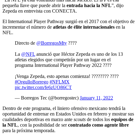
pequeña llave que puede abrir la
entrada hacia la NFL
”, dijo
Zepeda en entrevista con CONECTA.
El International Player Pathway
surgió en el 2017 con el objetivo de
incrementar el número de
atletas de élite internacionales
en la
NFL.
Directo de
@BorregosMty
????
La
@NFL
anunció que Héctor Zepeda es uno de los 13
atletas elegidos que competirán por un lugar en el
programa International Player Pathway 2022 ????
¡Venga Zepeda, esto apenas comienza! ???????? ????
#OrgulloBorrego
#NFLMX
pic.twitter.com/fe6zUO86CT
— Borregos Tec (@borregostec)
January 11, 2022
Dentro de este programa, el liniero ofensivo mexicano tendrá la
oportunidad de entrenar en Estados Unidos en febrero y mostrar sus
cualidades deportivas en marzo ante
scouts
de todos los
equipos de
la NFL
, con la posibilidad de ser
contratado como agente libre
para la próxima temporada.