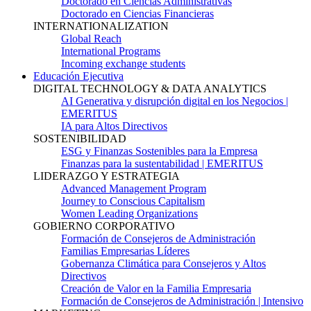
Doctorado en Ciencias Administrativas
Doctorado en Ciencias Financieras
INTERNATIONALIZATION
Global Reach
International Programs
Incoming exchange students
Educación Ejecutiva
DIGITAL TECHNOLOGY & DATA ANALYTICS
AI Generativa y disrupción digital en los Negocios |
EMERITUS
IA para Altos Directivos
SOSTENIBILIDAD
ESG y Finanzas Sostenibles para la Empresa
Finanzas para la sustentabilidad | EMERITUS
LIDERAZGO Y ESTRATEGIA
Advanced Management Program
Journey to Conscious Capitalism
Women Leading Organizations
GOBIERNO CORPORATIVO
Formación de Consejeros de Administración
Familias Empresarias Líderes
Gobernanza Climática para Consejeros y Altos
Directivos
Creación de Valor en la Familia Empresaria
Formación de Consejeros de Administración | Intensivo