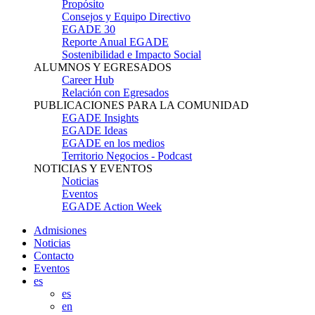
Propósito
Consejos y Equipo Directivo
EGADE 30
Reporte Anual EGADE
Sostenibilidad e Impacto Social
ALUMNOS Y EGRESADOS
Career Hub
Relación con Egresados
PUBLICACIONES PARA LA COMUNIDAD
EGADE Insights
EGADE Ideas
EGADE en los medios
Territorio Negocios - Podcast
NOTICIAS Y EVENTOS
Noticias
Eventos
EGADE Action Week
Admisiones
Noticias
Contacto
Eventos
es
es
en